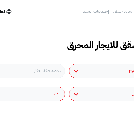
مدونة سكن
إحصائيات السوق
lish
قق للايجار المحرق
يج
حدد منطقة العقار
شقة