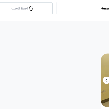
تصفية
احفظ البحث
بلكونة
جيم
مسبح
لوبي
انترن
ملحق
مطبخ راكب
غرفة معيشة
شقة مفروشة
دوبلك
أرض استثمارية
فيلا دور
فيلا شقة
فيلا شقتين
فيلا مست
بيت
فيلا ثنائية
معرض / محل
مبنى تجاري
إستراح