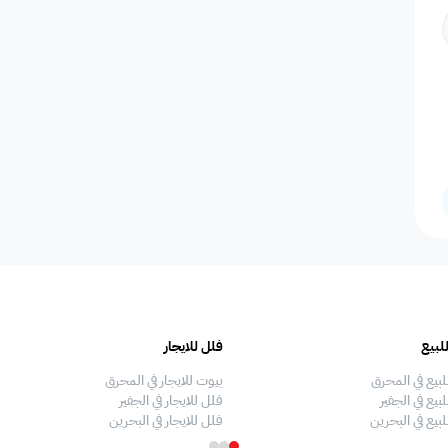
المسافرين
اصنصير - مصاعد
اطلاله على البحر
مسبح عام مشترك
عدد الحم
مسبح بتدفئة
دش
سلبر
مناديل
إضاءة إض
صالة طعام
منطقة الطعام
فريزر
اطلالة على الحديقة
ألعاب أط
لبيع
فلل للايجار
ملعب كرة طائرة
غسالة
غرفة سينما
ملعب كرة سله
ملعب كرة
لبيع في المحرق
بيوت للايجار في المحرق
بيع في الجفير
فلل للايجار في الجفير
لبيع في البحرين
فلل للايجار في البحرين