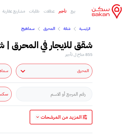
بيع
تأجير
عطلات
طلبات
مشاريع عقارية
شقة
المحرق
سماهيج
الرئيسية
شقق للايجار في المحرق | ش
855 متاح ل تأجير
المحرق
سماه
سكني
المزيد من المرشحات