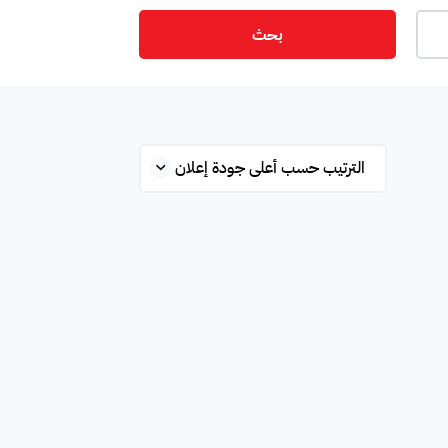
بحث
ت
أمن
ميزانين
س
ستوديو
شقة علوية
قلة
محطة بانزين
غرفة
ة
مفروشة جزئي
غير مفروشة