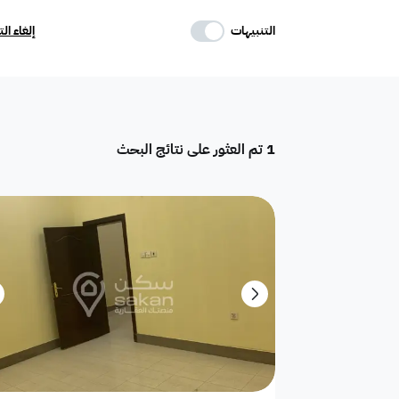
حدد وسائل الراحة
التنبيهات
إلغاء ال
موقف
ماستر
غرفة خادمة
1
تم العثور على نتائج البحث
تكييف مركزي
غرفة سائق
حوش
دور
هدام
أرض سكنية
شقق فندقية
فيلا فاخرة
تاون هاوس