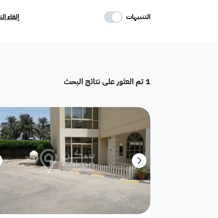
حدد وسائل الراحة
التنبيهات
إلغاء ال
موقف
ماستر
غرفة خادمة
1
تم العثور على نتائج البحث
تكييف مركزي
غرفة سائق
حوش
دور
هدام
أرض سكنية
شقق فندقية
فيلا فاخرة
تاون هاوس