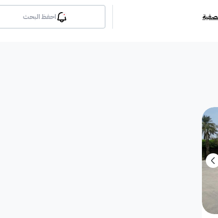
تصفية
احفظ البحث
بلكونة
جيم
مسبح
لوبي
انترن
ملحق
مطبخ راكب
غرفة معيشة
شقة مفروشة
دوبلك
أرض استثمارية
فيلا دور
فيلا شقة
فيلا شقتين
فيلا مست
بيت
فيلا ثنائية
معرض / محل
مبنى تجاري
إستراح