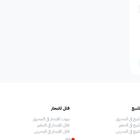
المسافرين
اصنصير - مصاعد
اطلاله على البحر
مسبح عام مشترك
عدد الحم
مسبح بتدفئة
دش
سلبر
مناديل
إضاءة إض
صالة طعام
منطقة الطعام
فريزر
اطلالة على الحديقة
ألعاب أط
لبيع
فلل للايجار
ملعب كرة طائرة
غسالة
غرفة سينما
ملعب كرة سله
ملعب كرة
لبيع في المحرق
بيوت للايجار في المحرق
بيع في الجفير
فلل للايجار في الجفير
لبيع في البحرين
فلل للايجار في البحرين