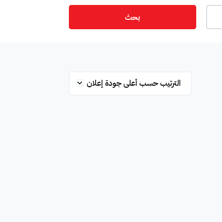
بحث
ت
أمن
ميزانين
س
ستوديو
شقة علوية
قلة
محطة بانزين
غرفة
ة
مفروشة جزئي
غير مفروشة