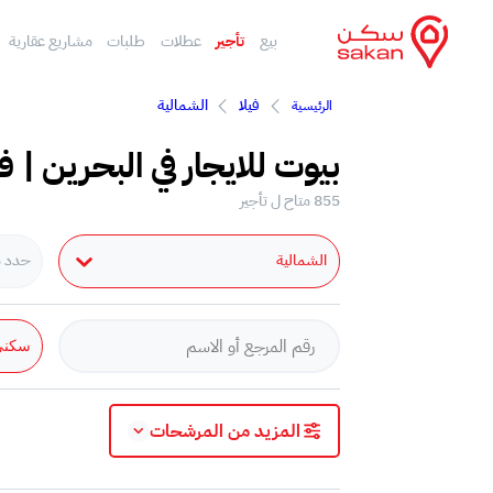
بيع
تأجير
عطلات
طلبات
مشاريع عقارية
فيلا
الشمالية
الرئيسية
بيوت للايجار في البحرين | ف
855 متاح ل تأجير
الشمالية
حدد مد
سكني
المزيد من المرشحات