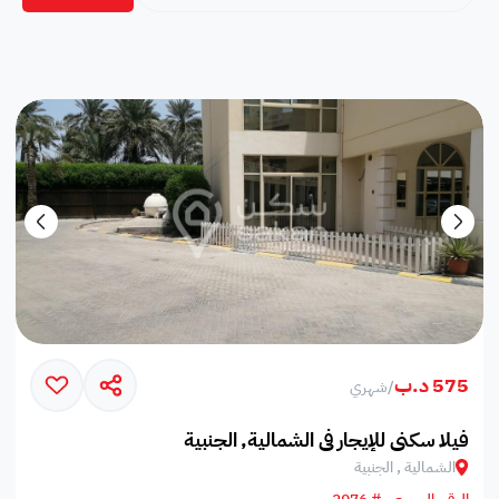
575 د.ب
/
شهري
فيلا سكني للإيجار في الشمالية, الجنبية
الشمالية , الجنبية