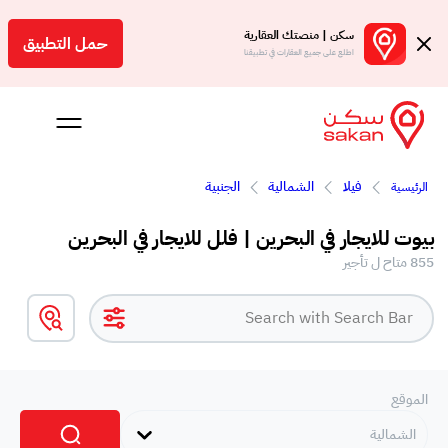
سكن | منصتك العقارية
حمل التطبيق
اطلع على جميع العقارات في تطبيقنا
فيلا
الشمالية
الجنبية
الرئيسية
 بالعمولة
بيوت للايجار في البحرين | فلل للايجار في البحرين
Engl
855 متاح ل تأجير
بحرين
الموقع
الشمالية