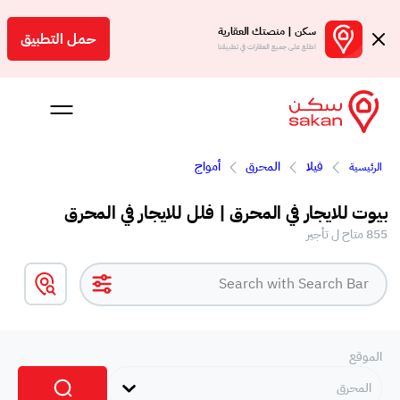
سكن | منصتك العقارية
حمل التطبيق
اطلع على جميع العقارات في تطبيقنا
فيلا
المحرق
أمواج
الرئيسية
 بالعمولة
بيوت للايجار في المحرق | فلل للايجار في المحرق
Engl
855 متاح ل تأجير
بحرين
الموقع
المحرق