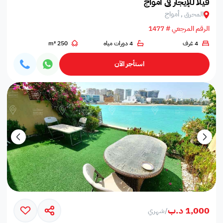
فيلا للإيجار في أمواج
المحرق , أمواج
الرقم المرجعي # 1477
4 غرف
4 دورات مياه
250 m²
استأجر الآن
1,000 د.ب
/
شهري