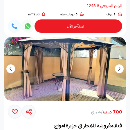
الرقم المرجعي # 1243
3 غرف
5 دورات مياه
250 m²
استأجر الآن
700 د.ب
/
شهري
فيلا مفروشة للايجار في جزيرة امواج