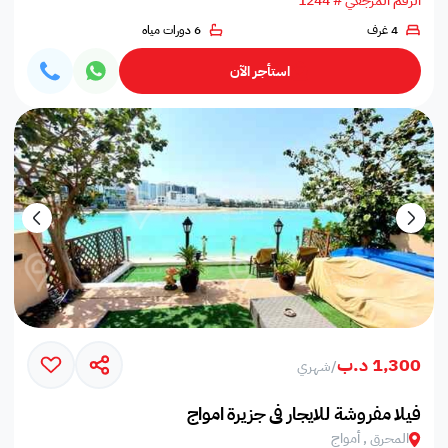
الرقم المرجعي # 1244
4 غرف
6 دورات مياه
استأجر الآن
1,300 د.ب
/
شهري
فيلا مفروشة للايجار في جزيرة امواج
المحرق , أمواج