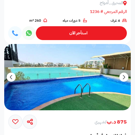
المحرق , أمواج
الرقم المرجعي # 1236
4 غرف
5 دورات مياه
260 m²
استأجر الآن
875 د.ب
/
شهري