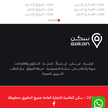
عقارات للايجار في البحرين
عقارات للبيع في المحرق
بيو
عقارات للايجار في المحرق
عقارات للبيع في الجفير
فلل
عقارات للايجار في الجفير
عقارات للبيع في البحرين
فلل
الرئيسية
.
عن سكن
.
كن شريكاً
.
اتصل بنا
.
الشكاوي والاقتراحات
.
شروط وأحكام سكن
.
سياسة الخصوصية
.
خريطة الموقع
.
مركز الطلاب
رك الآن
.
التسويق بالعمولة
دخول
© 2026 - سكن العالمية للتجارة العامة جميع الحقوق محفوظة