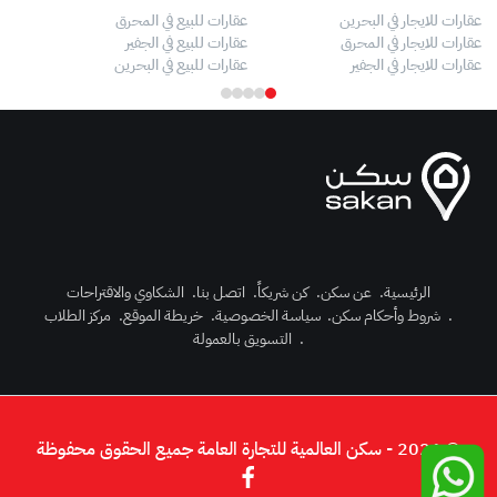
عقارات للايجار في البحرين
عقارات للبيع في المحرق
بيو
عقارات للايجار في المحرق
عقارات للبيع في الجفير
فلل
عقارات للايجار في الجفير
عقارات للبيع في البحرين
فلل
الرئيسية
.
عن سكن
.
كن شريكاً
.
اتصل بنا
.
الشكاوي والاقتراحات
.
شروط وأحكام سكن
.
سياسة الخصوصية
.
خريطة الموقع
.
مركز الطلاب
رك الآن
.
التسويق بالعمولة
دخول
© 2026 - سكن العالمية للتجارة العامة جميع الحقوق محفوظة