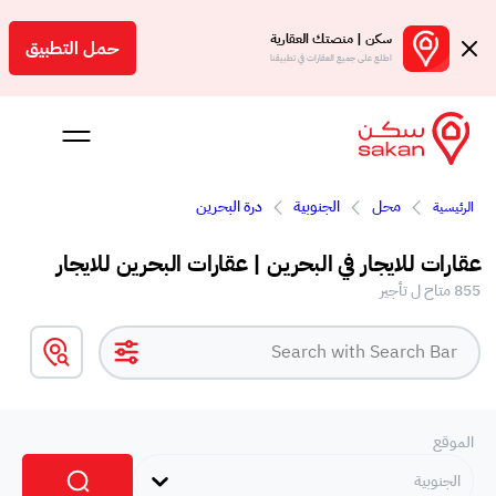
سكن | منصتك العقارية
حمل التطبيق
اطلع على جميع العقارات في تطبيقنا
محل
الجنوبية
درة البحرين
الرئيسية
 بالعمولة
عقارات للايجار في البحرين | عقارات البحرين للايجار
Engl
855 متاح ل تأجير
بحرين
الموقع
الجنوبية