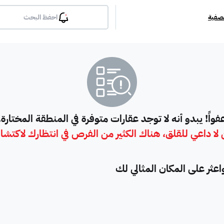
تصفية
احفظ البحث
بلكونة
جيم
مسبح
لوبي
انترن
ملحق
مطبخ راكب
غرفة معيشة
شقة مفروشة
دوبلك
فواً! يبدو أنه لا توجد عقارات متوفرة في المنطقة المختارة.
لا داعي للقلق، هناك الكثير من الفرص في انتظارك لاكتشا
أرض استثمارية
فيلا دور
فيلا شقة
فيلا شقتين
فيلا مست
ثر على المكان المثالي لك
بيت
فيلا ثنائية
معرض / محل
مبنى تجاري
إستراح