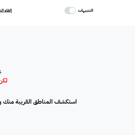
حدد وسائل الراحة
التنبيهات
إلغاء ال
موقف
ماستر
غرفة خادمة
تكييف مركزي
غرفة سائق
حوش
ع
لكن 
دور
هدام
أرض سكنية
استكشف المناطق القريبة منك واع
شقق فندقية
فيلا فاخرة
تاون هاوس