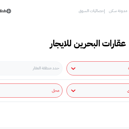
مدونة سكن
إحصائيات السوق
lish
 عقارات البحرين للايجار
حدد منطقة العقار
محل
ي