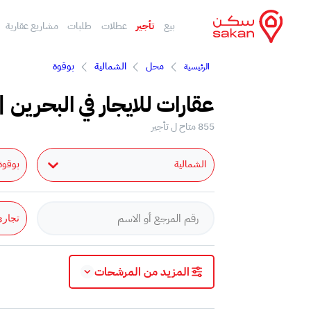
بيع
تأجير
عطلات
طلبات
مشاريع عقارية
محل
الشمالية
بوقوة
الرئيسية
عقارات للايجار في البحرين |
855 متاح ل تأجير
الشمالية
بوقوة
تجار
المزيد من المرشحات