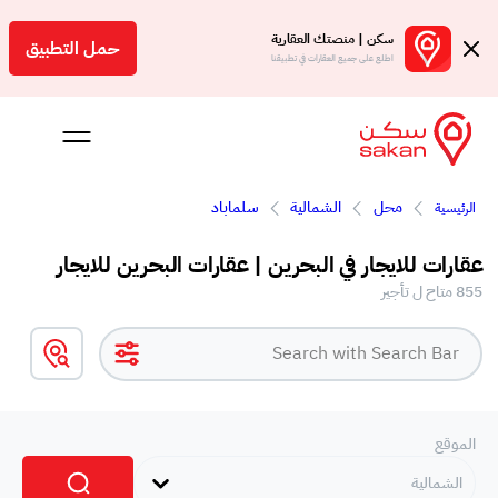
سكن | منصتك العقارية
حمل التطبيق
اطلع على جميع العقارات في تطبيقنا
محل
الشمالية
سلماباد
الرئيسية
 بالعمولة
عقارات للايجار في البحرين | عقارات البحرين للايجار
Engl
855 متاح ل تأجير
بحرين
الموقع
الشمالية