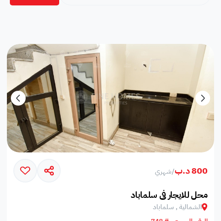
800 د.ب
/
شهري
محل للايجار في سلماباد
الشمالية , سلماباد