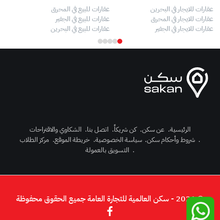
عقارات للايجار في البحرين
عقارات للبيع في المحرق
بيو
عقارات للايجار في المحرق
عقارات للبيع في الجفير
فلل
عقارات للايجار في الجفير
عقارات للبيع في البحرين
فلل
الرئيسية
.
عن سكن
.
كن شريكاً
.
اتصل بنا
.
الشكاوي والاقتراحات
.
شروط وأحكام سكن
.
سياسة الخصوصية
.
خريطة الموقع
.
مركز الطلاب
رك الآن
.
التسويق بالعمولة
دخول
© 2026 - سكن العالمية للتجارة العامة جميع الحقوق محفوظة