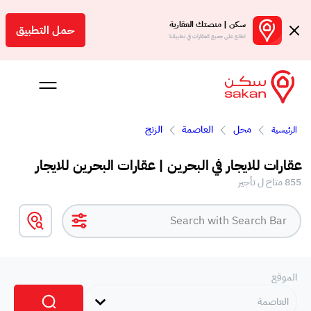
سكن | منصتك العقارية
حمل التطبيق
اطلع على جميع العقارات في تطبيقنا
محل
العاصمة
الزنج
الرئيسية
 بالعمولة
عقارات للايجار في البحرين | عقارات البحرين للايجار
Engl
855 متاح ل تأجير
بحرين
الموقع
العاصمة