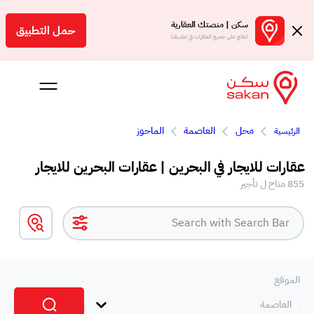
سكن | منصتك العقارية
حمل التطبيق
اطلع على جميع العقارات في تطبيقنا
محل
العاصمة
الماحوز
الرئيسية
 بالعمولة
عقارات للايجار في البحرين | عقارات البحرين للايجار
Engl
855 متاح ل تأجير
بحرين
الموقع
العاصمة