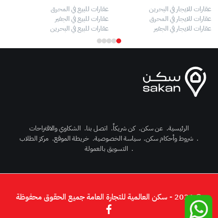
عقارات للايجار في البحرين
عقارات للبيع في المحرق
بيو
عقارات للايجار في المحرق
عقارات للبيع في الجفير
فلل
عقارات للايجار في الجفير
عقارات للبيع في البحرين
فلل
الرئيسية
.
عن سكن
.
كن شريكاً
.
اتصل بنا
.
الشكاوي والاقتراحات
.
شروط وأحكام سكن
.
سياسة الخصوصية
.
خريطة الموقع
.
مركز الطلاب
رك الآن
.
التسويق بالعمولة
دخول
© 2026 - سكن العالمية للتجارة العامة جميع الحقوق محفوظة