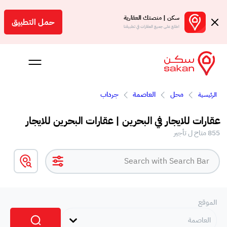
سكن | منصتك العقارية
حمل التطبيق
اطلع على جميع العقارات في تطبيقنا
محل
العاصمة
جرداب
الرئيسية
 بالعمولة
عقارات للايجار في البحرين | عقارات البحرين للايجار
Engl
855 متاح ل تأجير
بحرين
الموقع
العاصمة