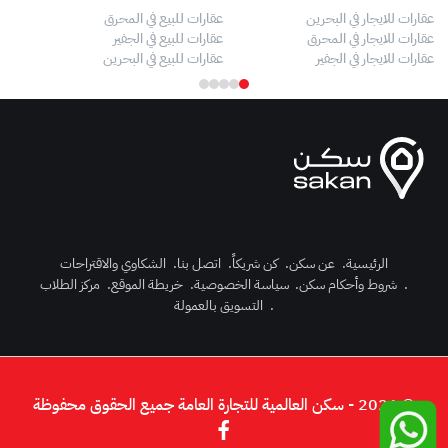
عقارات للايجار في البحرين
عقارات للبيع في المحرق
بيو
عقارات للايجار في المحرق
عقارات للبيع في الجفير
فلل
عقارات للايجار في الجفير
عقارات للبيع في البحرين
فلل
الرئيسية
.
عن سكن
.
كن شريكاً
.
اتصل بنا
.
الشكاوي والاقتراحات
.
شروط وأحكام سكن
.
سياسة الخصوصية
.
خريطة الموقع
.
مركز الطلاب
رك الآن
.
التسويق بالعمولة
دخول
© 2026 - سكن العالمية للتجارة العامة جميع الحقوق محفوظة