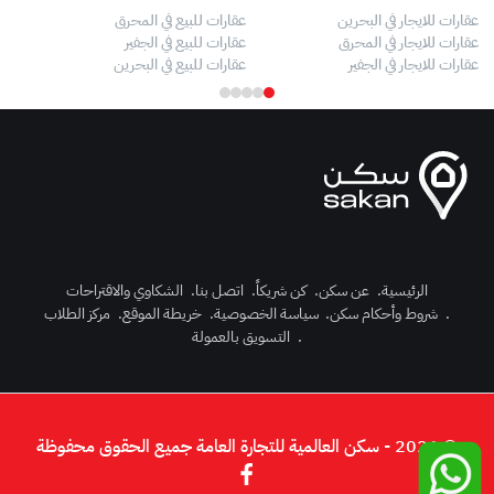
عقارات للايجار في البحرين
عقارات للبيع في المحرق
بيو
عقارات للايجار في المحرق
عقارات للبيع في الجفير
فلل
عقارات للايجار في الجفير
عقارات للبيع في البحرين
فلل
الرئيسية
.
عن سكن
.
كن شريكاً
.
اتصل بنا
.
الشكاوي والاقتراحات
.
شروط وأحكام سكن
.
سياسة الخصوصية
.
خريطة الموقع
.
مركز الطلاب
رك الآن
.
التسويق بالعمولة
دخول
© 2026 - سكن العالمية للتجارة العامة جميع الحقوق محفوظة