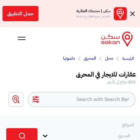
سكن | منصتك العقارية
حمل التطبيق
اطلع على جميع العقارات في تطبيقنا
محل
المحرق
دلمونيا
الرئيسية
 بالعمولة
عقارات للايجار في المحرق
Engl
855 متاح ل تأجير
بحرين
الموقع
المحرق