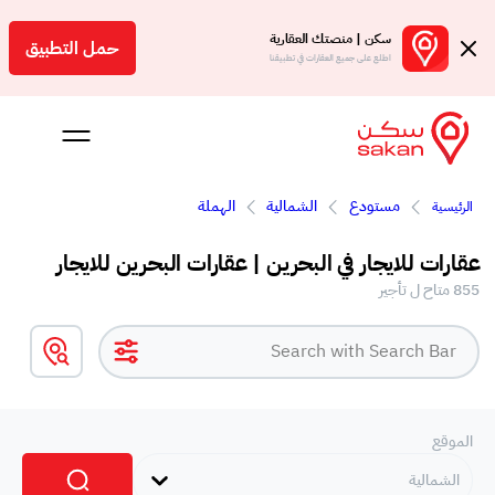
سكن | منصتك العقارية
حمل التطبيق
اطلع على جميع العقارات في تطبيقنا
مستودع
الشمالية
الهملة
الرئيسية
 بالعمولة
عقارات للايجار في البحرين | عقارات البحرين للايجار
Engl
855 متاح ل تأجير
بحرين
الموقع
الشمالية