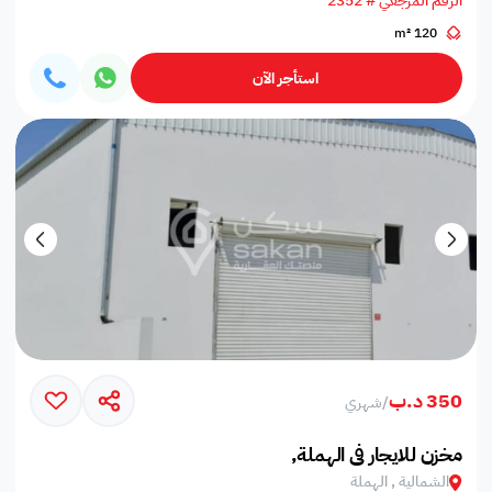
الرقم المرجعي # 2352
120 m²
استأجر الآن
350 د.ب
/
شهري
مخزن للايجار في الهملة,
الشمالية , الهملة