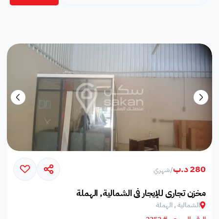
280 د.ب
/
شهري
مخزن تجاري للإيجار في الشمالية, الهملة
الشمالية , الهملة