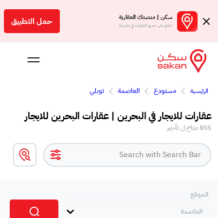
سكن | منصتك العقارية
حمل التطبيق
اطلع على جميع العقارات في تطبيقنا
مستودع
العاصمة
توبلي
الرئيسية
 بالعمولة
عقارات للايجار في البحرين | عقارات البحرين للايجار
Engl
855 متاح ل تأجير
بحرين
الموقع
العاصمة