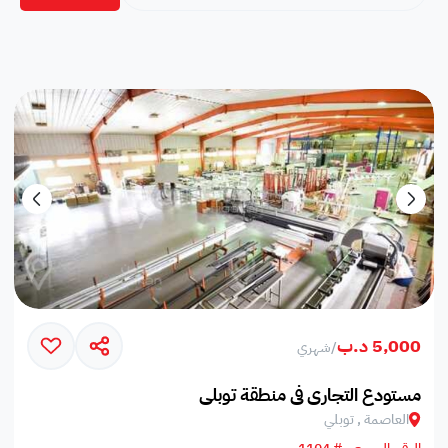
5,000 د.ب
/
شهري
مستودع التجاري في منطقة توبلي
العاصمة , توبلي