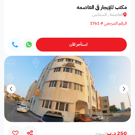
مكتب للإيجار في العاصمه
العاصمة , السنابس
الرقم المرجعي # 1761
استأجر الآن
250 د.ب
/
سنوي