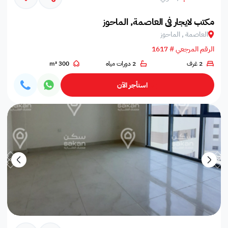
مكتب لايجار في العاصمة, الماحوز
العاصمة , الماحوز
الرقم المرجعي # 1617
2 غرف
2 دورات مياه
300 m²
استأجر الآن