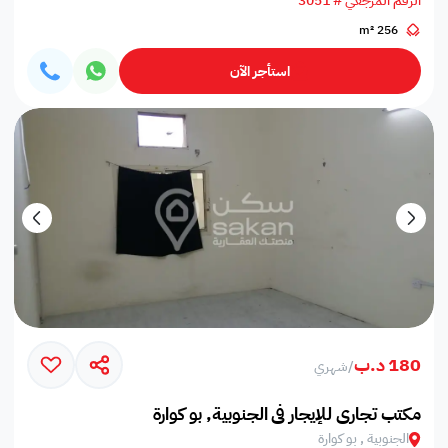
الرقم المرجعي # 3051
256 m²
استأجر الآن
180 د.ب
/
شهري
مكتب تجاري للإيجار في الجنوبية, بو كوارة
الجنوبية , بو كوارة