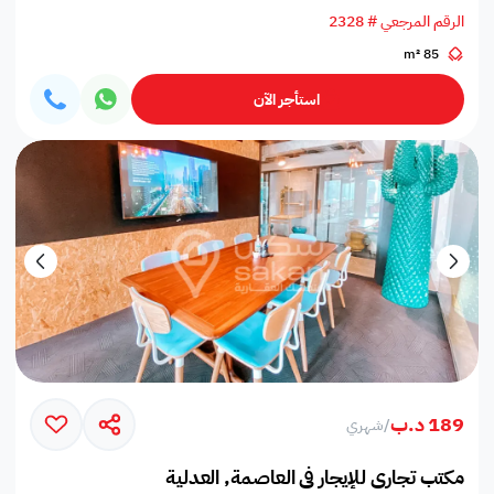
الرقم المرجعي # 2328
85 m²
استأجر الآن
189 د.ب
/
شهري
مكتب تجاري للإيجار في العاصمة, العدلية