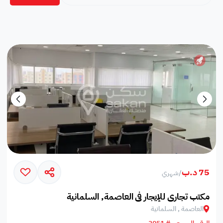
75 د.ب
/
شهري
مكتب تجاري للإيجار في العاصمة, السلمانية
العاصمة , السلمانية