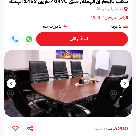
مكتب للإيجار في الهملة, مبنى 4047C طريق 1453 الهمله 1014
الشمالية , الهملة
الرقم المرجعي # 1953
1 غرف
1 دورات مياه
استأجر الآن
200 د.ب
/
3 شهور