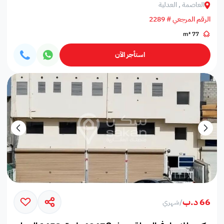
العاصمة , العدلية
الرقم المرجعي # 2289
77 m²
استأجر الآن
66 د.ب
/
شهري