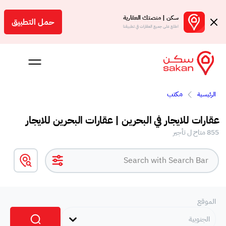
سكن | منصتك العقارية
حمل التطبيق
اطلع على جميع العقارات في تطبيقنا
مكتب
الرئيسية
 بالعمولة
عقارات للايجار في البحرين | عقارات البحرين للايجار
Engl
855 متاح ل تأجير
بحرين
الموقع
الجنوبية