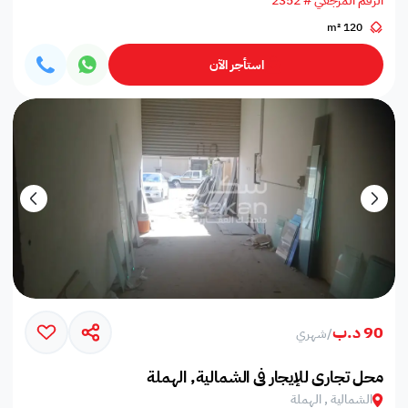
الرقم المرجعي # 2352
120 m²
استأجر الآن
90 د.ب
/
شهري
محل تجاري للإيجار في الشمالية, الهملة
الشمالية , الهملة