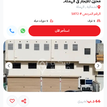
مخزن للايجار في الهملة,
الشمالية , الهملة
الرقم المرجعي # 1872
1 غرف
1 دورات مياه
استأجر الآن
66 د.ب
/
شهري