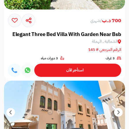
700 د.ب
/
شهري
Elegant Three Bed Villa With Garden Near Bsb
الشمالية , الهملة
الرقم المرجعي # 145
3 غرف
3 دورات مياه
استأجر الآن