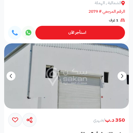
الشمالية , الهملة
الرقم المرجعي # 2079
1 غرف
استأجر الآن
350 د.ب
/
شهري