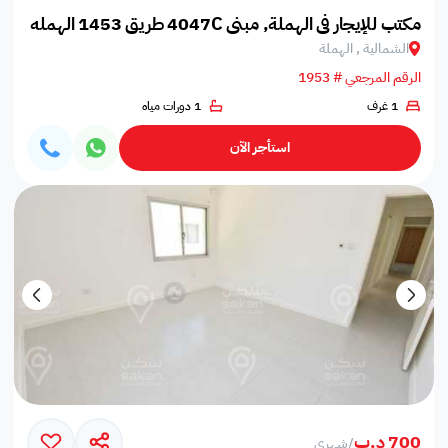
مكتب للإيجار في الهملة, مبنى 4047C طريق 1453 الهمله 1014
الشمالية , الهملة
الرقم المرجعي # 1953
1 غرف
1 دورات مياه
استأجر الآن
700 د.ب
/
شهري