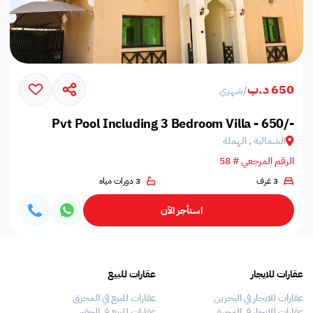
650 د.ب
/
شهري
Pvt Pool Including 3 Bedroom Villa - 650/-
الشمالية , الهملة
الرقم المرجعي # 58
3 غرف
3 دورات مياه
استأجر الآن
عقارات للايجار
عقارات للبيع
فلل
عقارات للايجار في البحرين
عقارات للبيع في المحرق
بيو
عقارات للايجار في المحرق
عقارات للبيع في الجفير
فلل