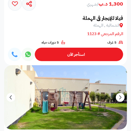
1,300 د.ب
/
شهري
فيلا للإيجار في الهملة
الشمالية , الهملة
الرقم المرجعي # 1123
5 غرف
5 دورات مياه
استأجر الآن