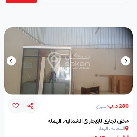
280 د.ب
/
شهري
مخزن تجاري للإيجار في الشمالية, الهملة
الشمالية , الهملة