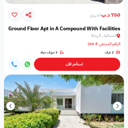
750 د.ب
/
شهري
Ground Floor Apt in A Compound With Facilities
الشمالية , الهملة
الرقم المرجعي # 266
2 غرف
3 دورات مياه
استأجر الآن