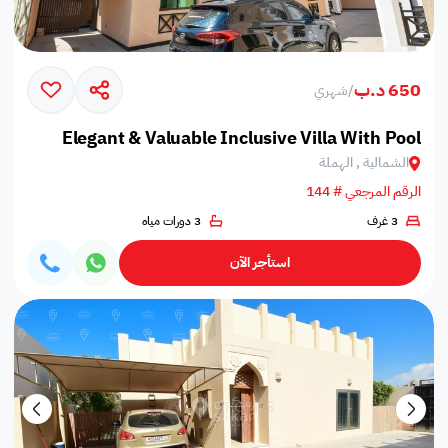
650 د.ب
/
شهري
Elegant & Valuable Inclusive Villa With Pool
الشمالية , الهملة
الرقم المرجعي # 144
3 غرف
3 دورات مياه
استأجر الآن