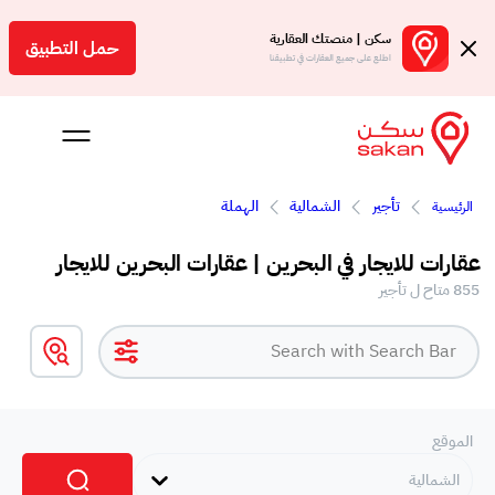
سكن | منصتك العقارية
حمل التطبيق
اطلع على جميع العقارات في تطبيقنا
تأجير
الشمالية
الهملة
الرئيسية
 بالعمولة
عقارات للايجار في البحرين | عقارات البحرين للايجار
Engl
855 متاح ل تأجير
بحرين
الموقع
الشمالية