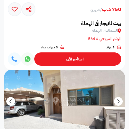
750 د.ب
/
شهري
بيت للايجار في الهملة
الشمالية , الهملة
الرقم المرجعي # 564
3 غرف
3 دورات مياه
استأجر الآن