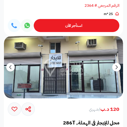
الرقم المرجعي # 2364
25 m²
استأجر الآن
120 د.ب
/
شهري
محل للإيجار في الهملة, 286T