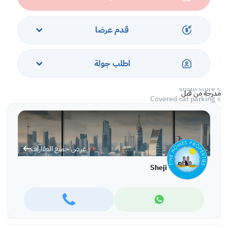
area
> Front and Backyard Garden Area
> Gracefull interiors
قدم عرضا
> Generous sized 3 bedrooms with master ensuite
> Bedrooms have closet spaces
> Guest bath on hall area
اطلب جولة
> closed kitchen with all major equipoments and utilities lots of
cupbaord spaces
> small store
مدرجة من قبل
> Covered car parking
> semi furnished state
Rent: 700 Exclusive of Electricty water and municipal tax
عرض جميع العقارات
Ref No: HMM70
Sheji
We deal only on properties on a yearly contract basis
viewings only through prior appointments
Call now 36004415