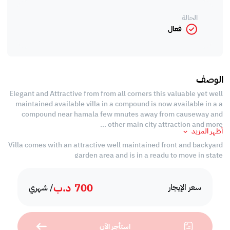
الحالة
فعال
الوصف
Elegant and Attractive from from all corners this valuable yet well
maintained available villa in a compound is now available in a a
compound near hamala few mnutes away from causeway and
other main city attraction and more ...
أظهر المزيد
Villa comes with an attractive well maintained front and backyard
garden area and is in a readu to move in state
very nearby landmarks include , British school , Al Jazeera
700
د.ب
,causeway and many more city attractions with easy acces to
سعر الإيجار
/ شهري
main highway
# Villa Details #
استأجر الآن
> Spread Bright Hall area with ample space , overlooking garden