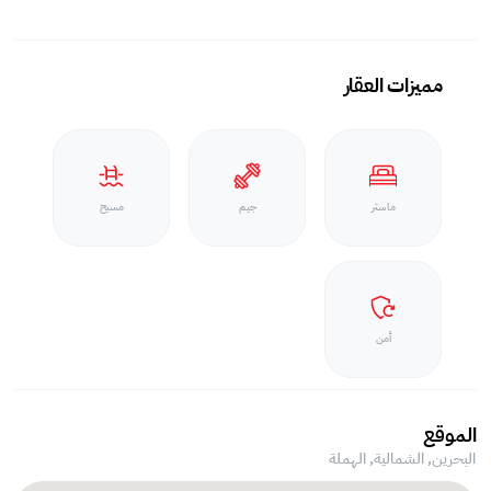
مميزات العقار
ماستر
جيم
مسبح
أمن
الموقع
البحرين, الشمالية,
الهملة