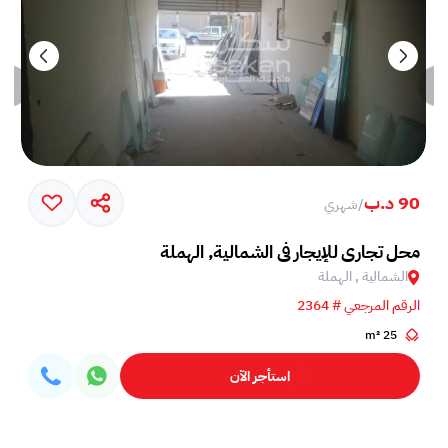
90 د.ب
/
شهري
محل تجاري للإيجار في الشمالية, الهملة
الشمالية , الهملة
الرقم المرجعي # 2364
25 m²
استأجر الآن