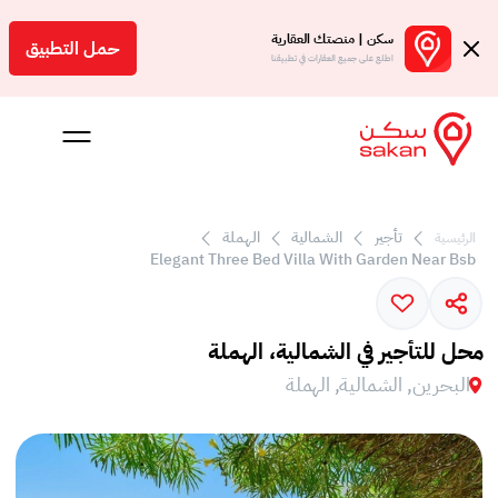
سكن | منصتك العقارية
حمل التطبيق
اطلع على جميع العقارات في تطبيقنا
تأجير
الشمالية
الهملة
الرئيسية
 بالعمولة
Elegant Three Bed Villa With Garden Near Bsb
Engl
بحرين
محل للتأجير في الشمالية، الهملة
البحرين, الشمالية, الهملة