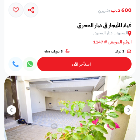
600 د.ب
/
شهري
فيلا للأيجار في ديار المحرق
المحرق , ديار المحرق
الرقم المرجعي # 1147
3 غرف
3 دورات مياه
استأجر الآن