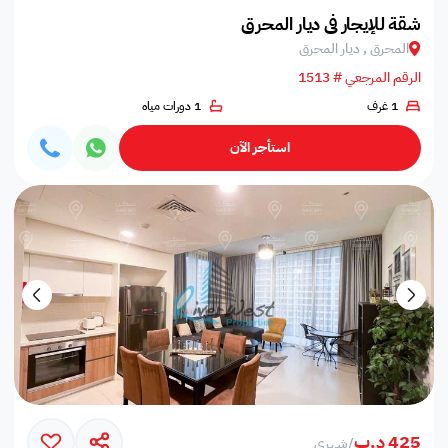
شقة للإيجار في ديار المحرق
المحرق , ديار المحرق
الرقم المرجعي # 1513
1 غرف
1 دورات مياه
استأجر الآن
425 د.ب
/
شهري