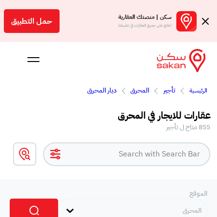
سكن | منصتك العقارية
حمل التطبيق
اطلع على جميع العقارات في تطبيقنا
تأجير
المحرق
ديار المحرق
الرئيسية
 بالعمولة
عقارات للايجار في المحرق
Engl
855 متاح ل تأجير
بحرين
الموقع
المحرق