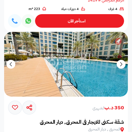
الرقم المرجعي # 2419
4 غرف
4 دورات مياه
223 m²
استأجر الآن
350 د.ب
/
شهري
شقة سكني للايجار في المحرق, ديار المحرق
المحرق , ديار المحرق