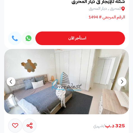
شقة للإيجار في ديار المحرق
المحرق , ديار المحرق
الرقم المرجعي # 1494
استأجر الآن
325 د.ب
/
شهري