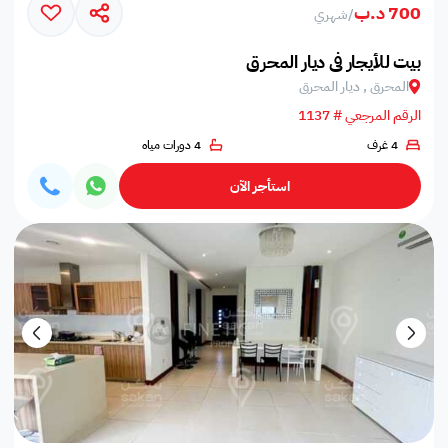
700 د.ب
/
شهري
بيت للأيجار في ديار المحرق
المحرق , ديار المحرق
الرقم المرجعي # 1137
4 غرف
4 دورات مياه
استأجر الآن