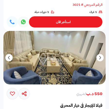
الرقم المرجعي # 3021
1 غرف
1 دورات مياه
استأجر الآن
550 د.ب
/
شهري
فيلا للإيجار في ديار المحرق