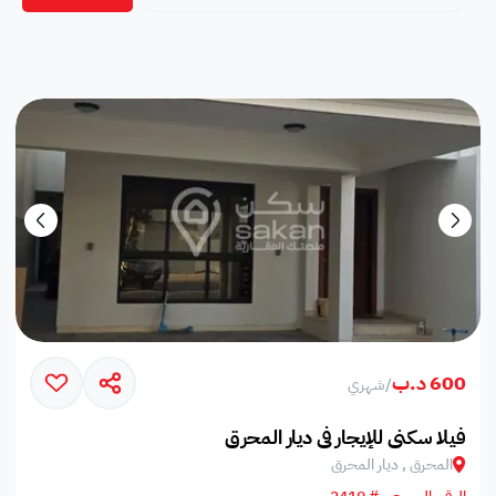
600 د.ب
/
شهري
فيلا سكني للإيجار في ديار المحرق
المحرق , ديار المحرق