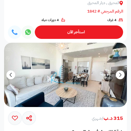
المحرق , ديار المحرق
الرقم المرجعي # 1842
4 غرف
4 دورات مياه
استأجر الآن
315 د.ب
/
شهري