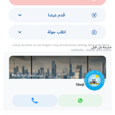
> Balcony
> Fully Fitted open Kitchen with major equipment’s with top
quality equipment’s
قدم عرضا
> external kitchen
> covered car parking garage for 2 cars
> Back yard with patio
اطلب جولة
Easy access to all major city attractions along with highway ,
مدرجة من قبل
schools , malls and more
Fully secured place
property specifications
عرض جميع العقارات
Size: 240 Sqm
Sheji
Rent: 700 /- Inclusive of Electricity Water & Municipality Tax
Charges
REF No: DMSJ8