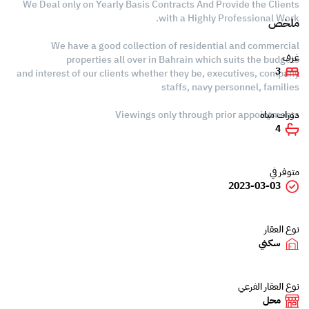
We Deal only on Yearly Basis Contracts And Provide the Clients
with a Highly Professional Work.
ملخص
We have a good collection of residential and commercial
غرف
properties all over in Bahrain which suits the budgets
3
and interest of our clients whether they be, executives, company
staffs, navy personnel, families
Viewings only through prior appointments
دورات مياه
4
متوفر في
2023-03-03
نوع العقار
سكني
نوع العقار الفرعي
محل