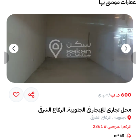
عقارات موصى بها
600 د.ب
/
شهري
محل تجاري للإيجار في الجنوبية, الرفاع الشرقي
الجنوبية , الرفاع الشرقي
الرقم المرجعي # 2361
65 m²