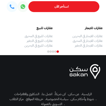
استأجر الآن
عقارات للايجار
عقارات للبيع
فلل
عقارات للايجار في البحرين
عقارات للبيع في المحرق
بيو
عقارات للايجار في المحرق
عقارات للبيع في الجفير
فلل
عقارات للايجار في الجفير
عقارات للبيع في البحرين
فلل
الرئيسية
.
عن سكن
.
كن شريكاً
.
اتصل بنا
.
الشكاوي والاقتراحات
.
شروط وأحكام سكن
.
سياسة الخصوصية
.
خريطة الموقع
.
مركز الطلاب
رك الآن
.
التسويق بالعمولة