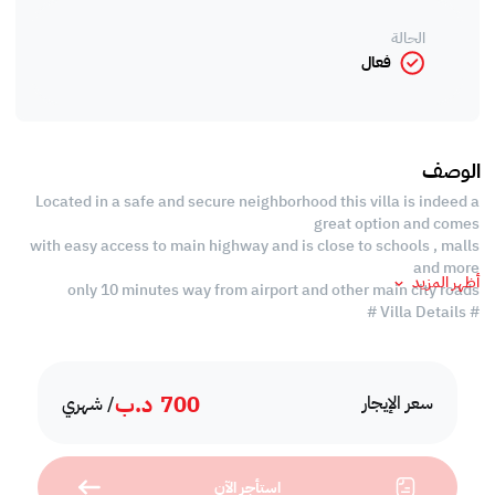
الحالة
فعال
الوصف
Located in a safe and secure neighborhood this villa is indeed a
great option and comes
with easy access to main highway and is close to schools , malls
and more
أظهر المزيد
only 10 minutes way from airport and other main city roads
# Villa Details #
> Semi Furnished 2 storey villa
> Graceful interiors
700
د.ب
> Generous sized 3 bedrooms with 4 bathrooms (No bedrooms in
سعر الإيجار
/ شهري
the ground floor)
> 1 ensuite & others sharing common bath
( 2 with shower, one toilet in Ground & one in maid room)
استأجر الآن
> Maid room