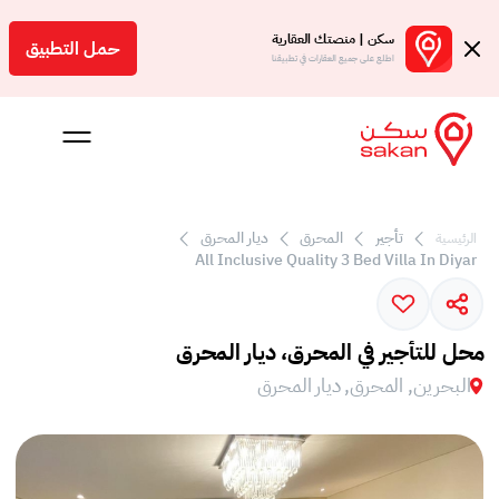
سكن | منصتك العقارية
حمل التطبيق
اطلع على جميع العقارات في تطبيقنا
تأجير
المحرق
ديار المحرق
الرئيسية
 بالعمولة
All Inclusive Quality 3 Bed Villa In Diyar
Engl
بحرين
محل للتأجير في المحرق، ديار المحرق
البحرين, المحرق, ديار المحرق