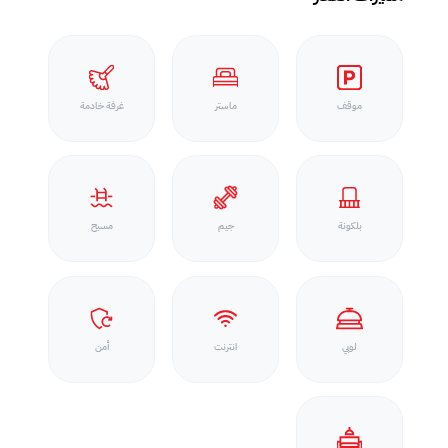
موقف
ماستر
غرفة خادمة
بلكونة
جيم
مسبح
لوبي
انترنت
أمن