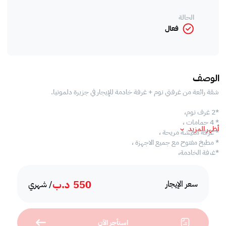
الحالة
فعال
الوصف
شقة رائعة من غرفتي نوم + غرفة خادمة للإيجار في جزيرة دلمونيا.
*2 غرف نوم،
* 4 حمامات ،
أظهر المزيد
* غرفة معيشة مريحة ،
* مطبخ مفتوح مع جميع الاجهزة ،
*غرفة الخادمة،
*بلكونة،
*إنترنت،
550
د.ب
* عدد 2 من حمامات السباحة الخارجية ،
سعر الإيجار
/ شهري
* 2 حمام سباحة داخلي ،
*ساونا،
* جاكوزي ،
استأجر الآن
* منطقة للشواء ،