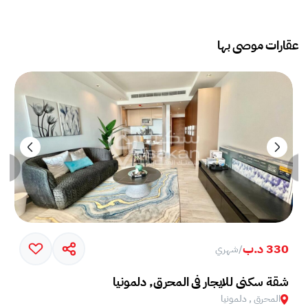
عقارات موصى بها
330 د.ب
/
شهري
شقة سكني للايجار في المحرق, دلمونيا
المحرق , دلمونيا