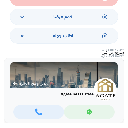
*غرفة البخار،
* 2 صالات رياضية ،
* صالة رياضية واحدة منفصلة للسيدات ،
قدم عرضا
* 1 صالة رياضية مختلطة ،
* منطقة لعب الأطفال الداخلية ،
*ملعب كرة السلة،
اطلب جولة
* حديقة مائية للأطفال ،
* سينما للأطفال والكبار ،
*غرفة الألعاب،
مدرجة من قبل
*قاعة الأحتفال،
* موقف سيارات محجوز.
* أمن على مدار 24 ساعة.
الإيجار: 550 دينار بحريني شاملة.
عرض جميع العقارات
Agate Real Estate