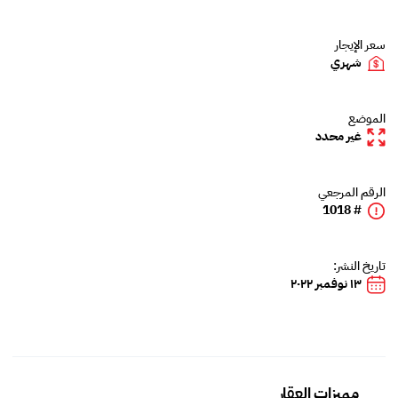
سعر الإيجار
شهري
الموضع
غير محدد
الرقم المرجعي
# 1018
تاريخ النشر:
١٣ نوفمبر ٢٠٢٢
مميزات العقار