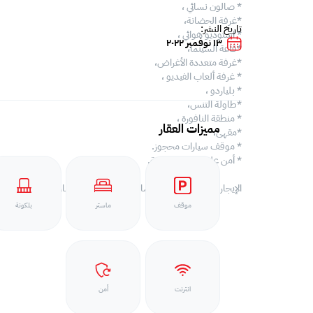
* صالون نسائي ،
*غرفة الحضانة،
تاريخ النشر:
* استوديو هوائي ،
١٣ نوفمبر ٢٠٢٢
*قاعة السينما،
*غرفة متعددة الأغراض،
* غرفة ألعاب الفيديو ،
* بلياردو ،
*طاولة التنس،
* منطقة النافورة ،
مميزات العقار
*مقهى،
* موقف سيارات محجوز.
* أمن على مدار 24 ساعة.
الإيجار: 400 دينار بحريني شاملة الإنترنت و 35 دينار بحريني حد EWA.
موقف
ماستر
بلكونة
انترنت
أمن