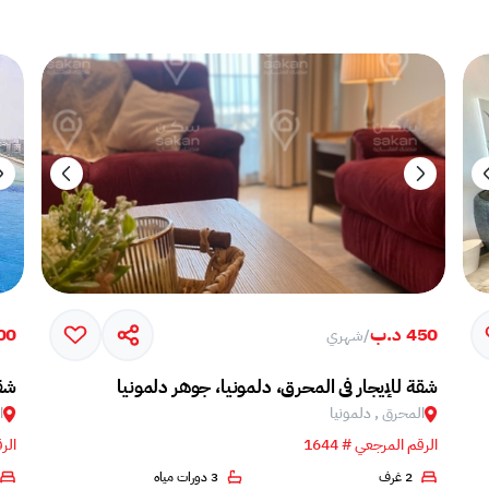
450 د.ب
500 
/
شهري
شقة للإيجار في المحرق، دلمونيا، جوهر دلمونيا
شقة
المحرق , دلمونيا
ا
الرقم المرجعي # 1644
الرق
2 غرف
3 دورات مياه