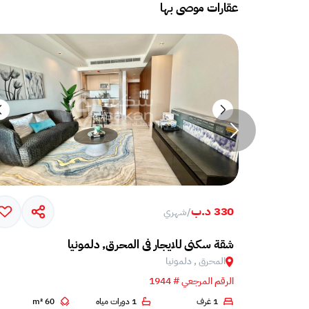
عقارات موصى بها
330 د.ب
/
شهري
Sea view 
شقة سكني للايجار في المحرق, دلمونيا
المحرق , دلمونيا
الرقم المرجعي # 1944
1 غرف
1 دورات مياه
60 m²