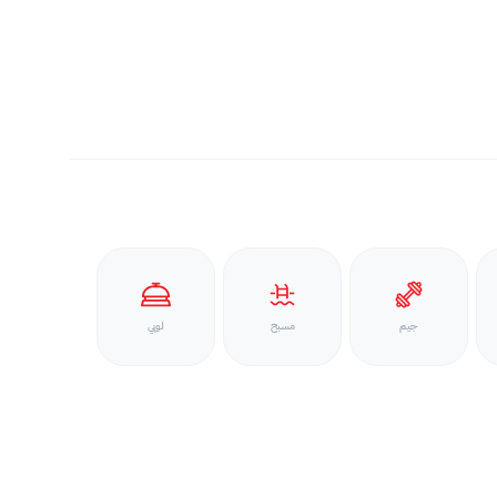
جيم
مسبح
لوبي