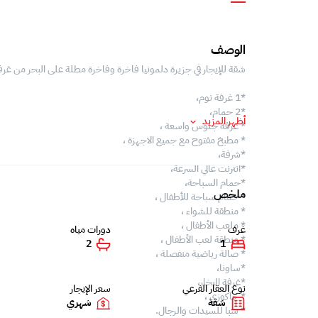
الوصف
شقة للإيجار في جزيرة دلمونيا فاخرة وفاخرة مطلة على البحر من غرف
*1 غرفة نوم،
*2 حمام،
أظهر المزيد
* غرفة جلوس واسعة ،
* مطبخ مفتوح مع جميع الاجهزة ،
*شرفة،
*انترنت عالي السرعة،
*حمام السباحة،
ملخص
* حمام سباحة للأطفال ،
* منطقة للشواء ،
* ملعب الأطفال ،
غرف
دورات مياه
* منطقة لعب الأطفال ،
2
1
* صالة رياضية منفصلة ،
*ساونا،
*غرفة البخار،
نوع العقار الفرعي
سعر الإيجار
* جاكوزي ،
شقة
شهري
* سبا للسيدات والرجال.