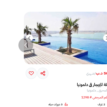
د.ب
650 د.ب
/
شهري
/
شه
 للإيجار في دلمونيا
stantly appealing spacious apartment
لمحرق , دلمونيا
المحرق , دلم
م المرجعي # 1298
الرقم المرجعي # 5
2 غرف
3 دورات مياه
2 غرف