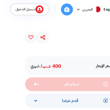
تسجيل الدخول
Eng
البحرين
400
د.ب
ر الإيجار
/ شهري
استأجر الآن
قدم عرضا