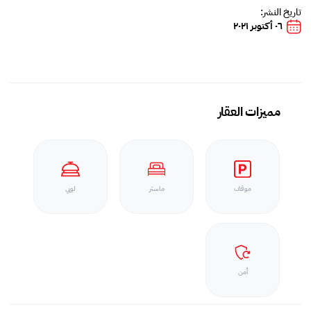
تاريخ النشر:
٠٦ أكتوبر ٢٠٢١
مميزات العقار
موقف
ماستر
لوبي
أمن