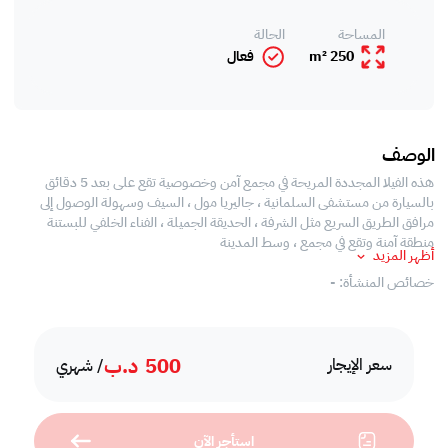
المساحة
الحالة
250 m²
فعال
الوصف
هذه الفيلا المجددة المريحة في مجمع آمن وخصوصية تقع على بعد 5 دقائق
بالسيارة من مستشفى السلمانية ، جاليريا مول ، السيف وسهولة الوصول إلى
مرافق الطريق السريع مثل الشرفة ، الحديقة الجميلة ، الفناء الخلفي للبستنة
منطقة آمنة وتقع في مجمع ، وسط المدينة
أظهر المزيد
خصائص المنشأة: -
* فيلا طابق واحد مع حديقة امامية وخلفية
500
د.ب
* غير مفروش
سعر الإيجار
/ شهري
* غرفة معيشة واسعة مع منطقة لتناول الطعام
استأجر الآن
* غرفة نوم (غرفة نوم رئيسية مع حمام خاص ، وغرفتي نوم مع حمام مشترك)