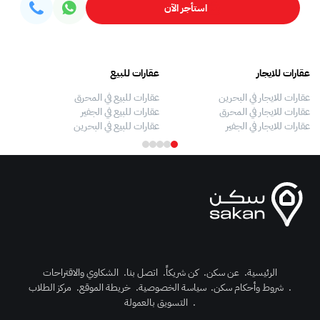
استأجر الآن
عقارات للايجار
عقارات للبيع
فلل
عقارات للايجار في البحرين
عقارات للبيع في المحرق
بيو
عقارات للايجار في المحرق
عقارات للبيع في الجفير
فلل
عقارات للايجار في الجفير
عقارات للبيع في البحرين
فلل
الرئيسية
.
عن سكن
.
كن شريكاً
.
اتصل بنا
.
الشكاوي والاقتراحات
.
شروط وأحكام سكن
.
سياسة الخصوصية
.
خريطة الموقع
.
مركز الطلاب
رك الآن
.
التسويق بالعمولة