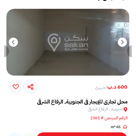
600 د.ب
/
شهري
محل تجاري للإيجار في الجنوبية, الرفاع الشرقي
الجنوبية , الرفاع الشرقي
الرقم المرجعي # 2361
65 m²