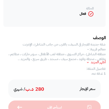
الحالة
فعال
الوصف
شقة جديدة للايجار في السيف، بالقرب من جانب الشاطئ ، الإنترنت
معالم قريبة: -
منطقة الشاطئ ، مراكز التسوق ، منطقة لعب الأطفال ، سوبر ماركت ، مطاعم ،
مقاهي ، محطة وقود ، مجمع سيف ، مسجد ، طريق سريع ، والمزيد ..
أظهر المزيد
تفاصيل الشقة:
1 غرفة نوم
1 حمام
شقة مفروشة
280
د.ب
شامل
سعر الإيجار
/ شهري
الإنترنت
مواقف سيارات مغطاة
خدمة Elavator
استأجر الآن
24 ساعة حارس