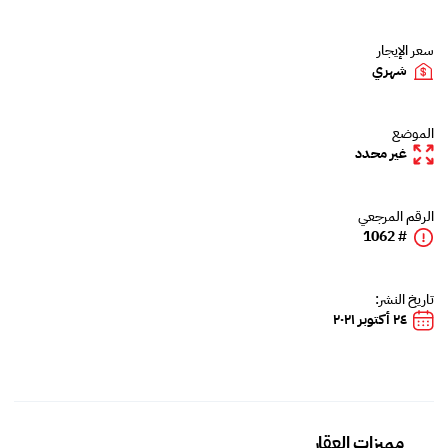
سعر الإيجار
شهري
الموضع
غير محدد
الرقم المرجعي
# 1062
تاريخ النشر:
٢٤ أكتوبر ٢٠٢١
مميزات العقار