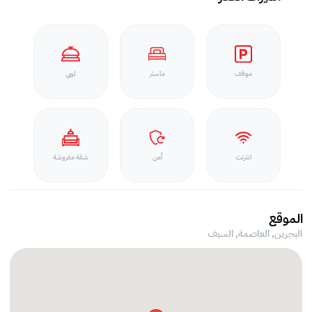
موقف
ماستر
لوبي
انترنت
أمن
شقة مفروشة
الموقع
البحرين, العاصمة,
السيف