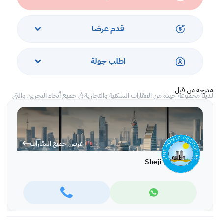
مينتانينس
الإيجار: 280 دينار بحريني شاملاً EWA بحدود
قدم عرضا
نحن نتعامل فقط على أساس عقود سنوية ونوفر لعملائنا درجة عالية من الاحتراف
اطلب جولة
عمل
مدرجة من قبل
لدينا مجموعة جيدة من العقارات السكنية والتجارية في جميع أنحاء البحرين والتي
تناسبها
ميزانيات ومصالح عملائنا سواء كانوا مديرين تنفيذيين من العائلات أو موظفي
الشركة أو أفراد البحرية
عرض جميع العقارات
يسعدنا دائمًا أن نعرض لك العقارات في أي يوم من أيام الأسبوع (حتى الجمعة
أيضًا)
Sheji
حسب راحتك وتوافرك من خلال موعد مسبق