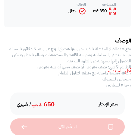
المساحة
الحالة
350 m²
فعال
الوصف
تقع هذه الفيلا المذهلة بالقرب من بيتزا هت في الزنج على بعد 5 دقائق بالسيارة
من مستشفى السلمانية ومدرسة الألفية والمستشفيات وجاليريا مول ويمكن
الوصول إليها بسهولة من الطرق السريعة.
الطابق الأرضي: نصف مفروش أو نصف مجهز أو شبه مفروش
أظهر المزيد
، غرفة معيشة واسعة مع منطقة لتناول الطعام
،مرحاض للضيوف
، جراج لسيارتين
،مطبخ كبير مغلق (طباخ ، فرن ، ميكروويف ، غسالة ومجفف)
الدور الأول:غرفة المعيشة، 3 غرف نوم مع خزائن مدمجة وحمامات داخلية.
650
د.ب
الطابق الثاني: غرفة خادمة ملحق بها حمام
سعر الإيجار
/ شهري
، مكيف سبليت،
الإيجارشامل قابل للتفاوض قليلاً.
استأجر الآن
نحن نتعامل فقط على أساس عقود سنوية ونوفر لعملائنا عملًا احترافيًا للغاية