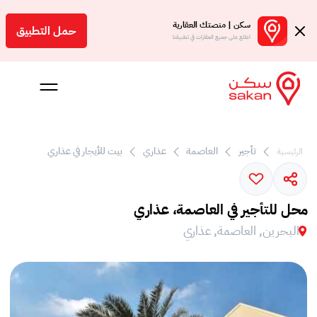
سكن | منصتك العقارية
حمل التطبيق
اطلع على جميع العقارات في تطبيقنا
تأجير
العاصمة
عذاري
بيت للأيجار في عذاري
الرئيسية
 بالعمولة
Engl
محل للتأجير في العاصمة، عذاري
بحرين
البحرين, العاصمة, عذاري