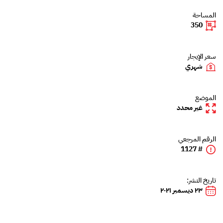
المساحة
350
سعر الإيجار
شهري
الموضع
غير محدد
الرقم المرجعي
# 1127
تاريخ النشر:
٢٣ ديسمبر ٢٠٢١