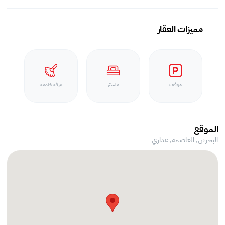
مميزات العقار
موقف
ماستر
غرفة خادمة
الموقع
البحرين, العاصمة,
عذاري