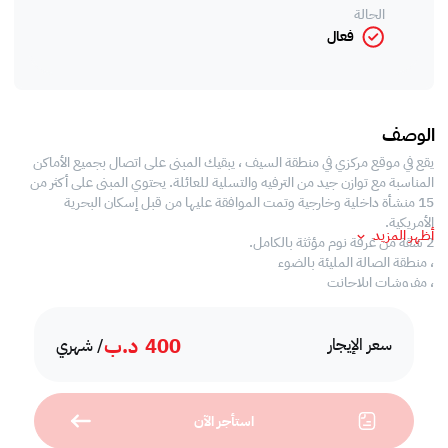
الحالة
فعال
الوصف
يقع في موقع مركزي في منطقة السيف ، يبقيك المبنى على اتصال بجميع الأماكن
المناسبة مع توازن جيد من الترفيه والتسلية للعائلة. يحتوي المبنى على أكثر من
15 منشأة داخلية وخارجية وتمت الموافقة عليها من قبل إسكان البحرية
الأمريكية.
أظهر المزيد
2 شقة من غرفة نوم مؤثثة بالكامل.
، منطقة الصالة المليئة بالضوء
، مفروشات إيلاجانت
،غرفة نوم واسعة ومضاءة بما في ذلك التلفزيون
، تكييف مركزي Thorughout
400
د.ب
، ارضيات الباركيه
سعر الإيجار
/ شهري
، مطبخ ومعدات مجهزة بالكامل
، جميع المرافق مثل حمام السباحة وصالة الألعاب الرياضية وغيرها متضمنة،
نحن نتعامل فقط على أساس العقود السنوية ونوفر للعملاء عملا احترافيا للغاية.
استأجر الآن
لدينا مجموعة جيدة من العقارات السكنية والتجارية في جميع أنحاء ميزانيات
البحرين ومصالح عملائنا سواء كانوا ، مديرين تنفيذيين من العائلات ، وموظفي