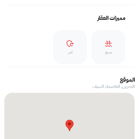
مميزات العقار
مسبح
أمن
الموقع
البحرين, العاصمة,
السيف