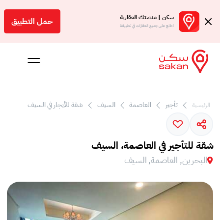
سكن | منصتك العقارية
حمل التطبيق
اطلع على جميع العقارات في تطبيقنا
تأجير
العاصمة
السيف
شقة للأيجار في السيف
الرئيسية
 بالعمولة
Engl
شقة للتأجير في العاصمة، السيف
بحرين
البحرين, العاصمة, السيف