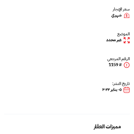
سعر الإيجار
شهري
الموضع
غير محدد
الرقم المرجعي
# 1159
تاريخ النشر:
٠٥ يناير ٢٠٢٢
مميزات العقار