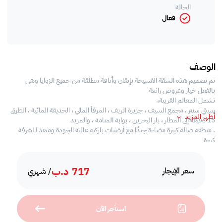
الحالة
فعال
الوصف
تم تصميم هذه الشقة الفسيحة بإتقان وأناقة مطلقة من جميع الزوايا وهي
بالفعل خيار وعروض رائعة
تشمل المعالم القريبة،
سيتي سنتر ، مجمع السيف ، جزيرة الريف ، المرفأ المالي ، الحديقة المائية ، الطرق
أظهر المزيد
15 دقيقة إلى المطار ، بار البحرين ، بوابة المنامة ، والمزيد
. منطقة صالة كبيرة مضاءة جيدًا مع أرضيات باركيه عالية الجودة ومنفذ للشرفة
كبيرة
،تحديث المناظر المواجهة للمدينة
، مفروشات ذات جودة عالية
717
د.ب
، تصميمات داخلية أنيقة بمساحة واسعة
سعر الإيجار
/ شهري
، 3 غرف نوم كبيرة الحجم كلها بحمام داخلي مع ديكورات داخلية مشرقة
، مساحات خزانة في جميع غرف النوم
، جميع غرف النوم تطل على مناظر خلابة تطل على المدينة المرسى
استأجر الآن
، مطبخ مغلق مجهز بالكامل مع إطلالة على الشرفة وجميع المعدات عالية الجودة
مع مساحات خزانة واسعة