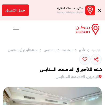
سكن | منصتك العقارية
حمل التطبيق
اطلع على جميع العقارات في تطبيقنا
تأجير
العاصمة
السنابس
شقة للأيجار في السنابس
الرئيسية
 بالعمولة
Engl
شقة للتأجير في العاصمة، السنابس
بحرين
البحرين, العاصمة, السنابس