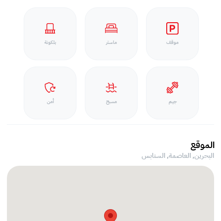
موقف
ماستر
بلكونة
جيم
مسبح
أمن
الموقع
البحرين, العاصمة,
السنابس