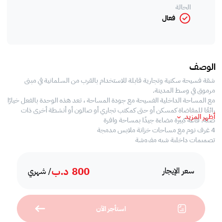
الحالة
فعال
الوصف
شقة فسيحة سكنية وتجارية قابلة للاستخدام بالقرب من السلمانية في مبنى
مرموق في وسط المدينة.
مع المساحة الداخلية الفسيحة مع جودة المساحة ، تعد هذه الوحدة بالفعل خيارًا
رائعًا للمقاضاة كمسكن أو حتى كمكتب تجاري أو صالون أو أنشطة أخرى ذات
أظهر المزيد
صلة. قاعة كبيرة مضاءة جيدًا بمساحة وافرة
4 غرف نوم مع مساحات خزانة ملابس مدمجة
تصميمات داخلية شبه مفروشة
، منتصف A C في كل وقت
مطبخ كبير مغلق بجميع وسائل الراحة والمعدات
800
د.ب
وقوف السيارات المغطاة ، 2
سعر الإيجار
/ شهري
أماكن واسعة لوقوف السيارات مفتوحة للضيوف
، مجموعة مشتركة
صالة رياضية ومنطقة جلوس.
استأجر الآن
سهولة الوصول من جميع الطرق الرئيسية والطرق السريعة وقريب جدًا من مراكز
التسوق والمستشفيات وما إلى ذلك.