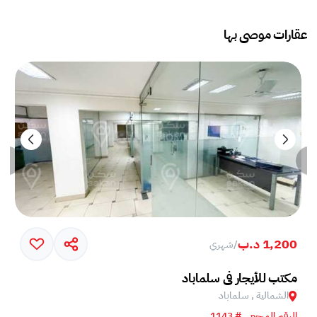
عقارات موصى بها
1,200 د.ب
/
شهري
مكتب للأيجار في سلماباد
الشمالية , سلماباد
الرقم المرجعي # 1143