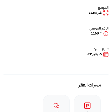
الموضع
غير محدد
الرقم المرجعي
# 1160
تاريخ النشر:
٠٥ يناير ٢٠٢٢
مميزات العقار