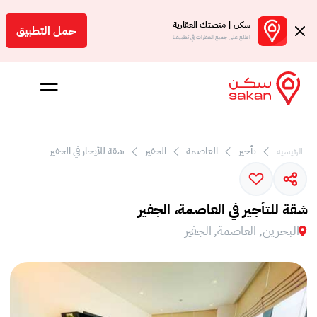
سكن | منصتك العقارية
حمل التطبيق
اطلع على جميع العقارات في تطبيقنا
تأجير
العاصمة
الجفير
شقة للأيجار في الجفير
الرئيسية
 بالعمولة
Engl
شقة للتأجير في العاصمة، الجفير
بحرين
البحرين, العاصمة, الجفير