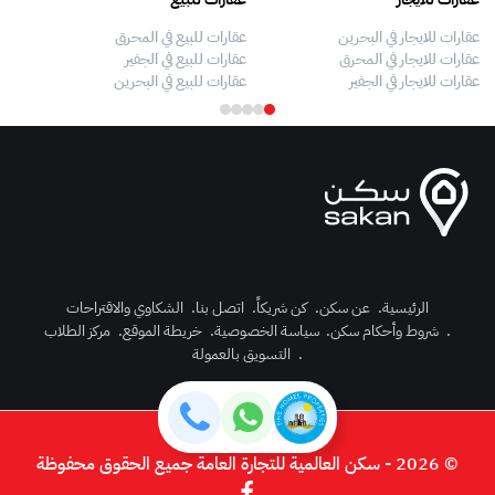
عقارات للايجار في البحرين
عقارات للبيع في المحرق
بيو
عقارات للايجار في المحرق
عقارات للبيع في الجفير
فلل
عقارات للايجار في الجفير
عقارات للبيع في البحرين
فلل
الرئيسية
.
عن سكن
.
كن شريكاً
.
اتصل بنا
.
الشكاوي والاقتراحات
.
شروط وأحكام سكن
.
سياسة الخصوصية
.
خريطة الموقع
.
مركز الطلاب
رك الآن
.
التسويق بالعمولة
دخول
© 2026 - سكن العالمية للتجارة العامة جميع الحقوق محفوظة