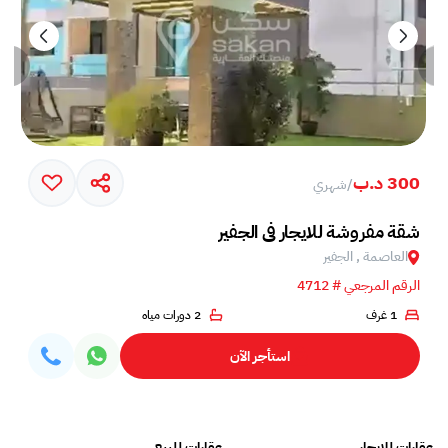
300 د.ب
/
شهري
شقة مفروشة للايجار في الجفير
العاصمة , الجفير
الرقم المرجعي # 4712
1 غرف
2 دورات مياه
استأجر الآن
عقارات للايجار
عقارات للبيع
فلل