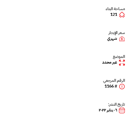
مساحة البناء
121
سعر الإيجار
شهري
الموضع
غير محدد
الرقم المرجعي
# 1166
تاريخ النشر:
٠٦ يناير ٢٠٢٢