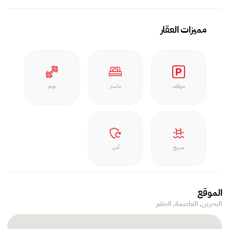
مميزات العقار
موقف
ماستر
جيم
مسبح
أمن
الموقع
البحرين, العاصمة,
الجفير