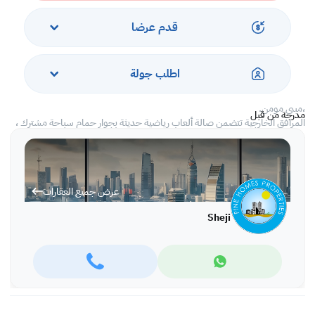
، تكييف مركزي في جميع الأنحاء
، تصميمات داخلية رشيقة
قدم عرضا
، شبه مؤثث الدولة.
تشمل المرافق المشتركة
،تجمع الطائفي
اطلب جولة
،نادي رياضي
،مواقف مغطاة للسيارات
،مبنى مؤمن.
مدرجة من قبل
المرافق الخارجية تتضمن صالة ألعاب رياضية حديثة بجوار حمام سباحة مشترك ،
مصانة ومصانة جيدا. الشقة قريبة من الطريق السريع الرئيسي الذي يؤدي إلى
مناطق الجذب الرئيسية في البحرين.
الإيجار شامل الكهرباء والمياه ورسوم الضرائب البلدية ،نحن نتعامل فقط على
أساس العقود السنوية.
عرض جميع العقارات
المشاهدات فقط من خلال المواعيد السابقة.
Sheji