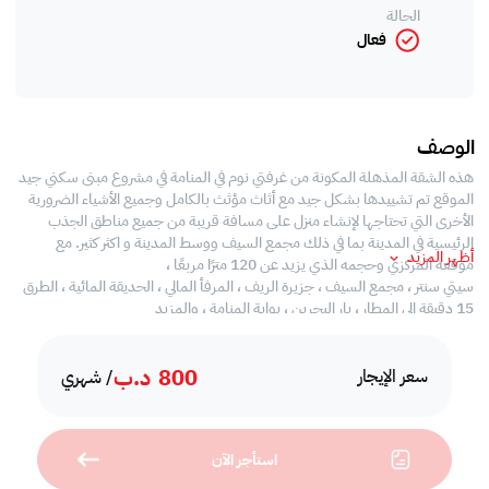
الحالة
فعال
الوصف
هذه الشقة المذهلة المكونة من غرفتي نوم في المنامة في مشروع مبنى سكني جيد
الموقع تم تشييدها بشكل جيد مع أثاث مؤثث بالكامل وجميع الأشياء الضرورية
الأخرى التي تحتاجها لإنشاء منزل على مسافة قريبة من جميع مناطق الجذب
الرئيسية في المدينة بما في ذلك مجمع السيف ووسط المدينة و اكثر كثير. مع
أظهر المزيد
موقعه المركزي وحجمه الذي يزيد عن 120 مترًا مربعًا ،
سيتي سنتر ، مجمع السيف ، جزيرة الريف ، المرفأ المالي ، الحديقة المائية ، الطرق
15 دقيقة إلى المطار ، بار البحرين ، بوابة المنامة ، والمزيد
،صالة كبيرة مضاءة جيدًا بمساحة رحبة وإطلالة رائعة على البحر
،بلكونة كبيرة تطل على المارينا
800
د.ب
،أرضية سخية من غرفتي نوم ذات جودة عالية مع حمامات داخلية ومساحات
سعر الإيجار
/ شهري
خزانة مجهزة
، حمام منفصل للضيوف
، إطلالة خلابة على المدينة البحر
استأجر الآن
، مطبخ مفتوح مجهز بالكامل بجميع المرافق والمعدات الرئيسية
،منطقة غسيل منفصلة