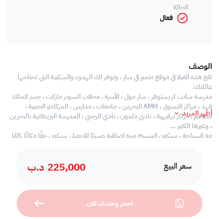
الحالة
فعال
الوصف
تقع هذه الفيلا في موقع متميز في سار ، وتوفر لك الهدوء والسكينة التي تحتاجها
عائلتك.
مدرسة سانت كريستوفر ، سار مول ، الأسرة ، محلات السوبر ماركت ، جسر الملك
فهد ، مراكز التسوق ، AMH البحرين ، جامعات ، مدارس ، المركادو الجنبية ،
أظهر المزيد
مطاعم ، مراكز ترفيهية ، نادي دلمون ، نادي الرجبي ، المدرسة البريطانية بالبحرين
، وغيرها الكثير ...
مع السباحة ، سيكون المسبح ميزة إضافية وسببًا للاختيار. سيكون حقًا مكانًا رائعًا
للإقامة ومجهزًا بتجهيزات عالية الجودة في جميع الأنحاء. مساحة صالة كبيرة مع
نوافذ تجعل المنزل مشرقاً خلال النهار
225,000
د.ب
،تصميمات داخلية رشيقة
سعر البيع
، خيار شبه مؤثث
، خارج الحديقة ، داخل الحديقة
، تكييف مركزي
احجز وحدتك الان
، 4 غرف نوم كبيرة الحجم كلها مجهزة بحمام داخلى
، شرفات