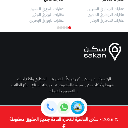
عقارات للايجار في البحرين
عقارات للبيع في المحرق
بيو
عقارات للايجار في المحرق
عقارات للبيع في الجفير
فلل
عقارات للايجار في الجفير
عقارات للبيع في البحرين
فلل
الرئيسية
.
عن سكن
.
كن شريكاً
.
اتصل بنا
.
الشكاوي والاقتراحات
.
شروط وأحكام سكن
.
سياسة الخصوصية
.
خريطة الموقع
.
مركز الطلاب
رك الآن
.
التسويق بالعمولة
دخول
© 2026 - سكن العالمية للتجارة العامة جميع الحقوق محفوظة