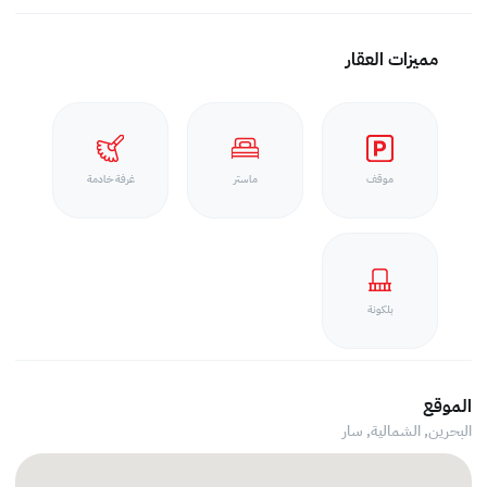
مميزات العقار
موقف
ماستر
غرفة خادمة
بلكونة
الموقع
البحرين, الشمالية,
سار