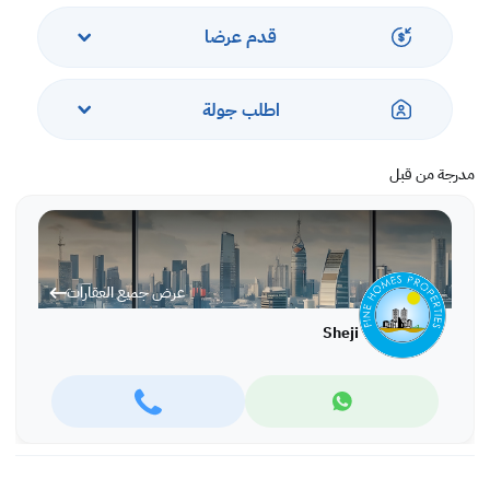
، مطبخ مغلق مجهز بالكامل بجميع المعدات والمرافق
، مطبخ خارجي
قدم عرضا
، مسبح خاص
، صالة رياضية داخلية
،٥ حمامات
اطلب جولة
، 2 غرفة تخزين
، مخزن منفصل ومنطقة غسيل
،نظام إنذار أمني،
مدرجة من قبل
الفيلا بالكاد عمرها 8 سنوات.
مساحة الأرض - 383 متر مربع
المساحة المبنية - 424 متر مربع .أجنحة فقط عبر المواعيد السابقة.
نحن نتعامل فقط على أساس العقود السنوية.
عرض جميع العقارات
Sheji