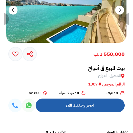
550,000 د.ب
بيت للبيع في أمواج
المحرق , أمواج
الرقم المرجعي # 1307
10 غرف
10 دورات مياه
800 m²
احجز وحدتك الان
عقارات للايجار
عقارات للبيع
فلل