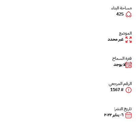
مساحة البناء
425
الموضع
غير محدد
فترة السماح
لا يوجد
الرقم المرجعي
# 1167
تاريخ النشر:
٠٦ يناير ٢٠٢٢