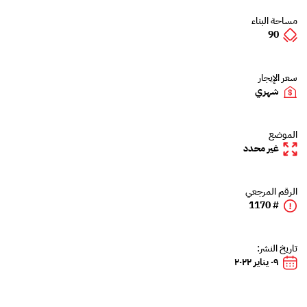
مساحة البناء
90
سعر الإيجار
شهري
الموضع
غير محدد
الرقم المرجعي
# 1170
تاريخ النشر:
٠٩ يناير ٢٠٢٢