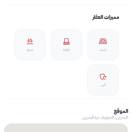
مميزات العقار
ماستر
بلكونة
مسبح
أمن
الموقع
البحرين, الجنوبية,
درة البحرين