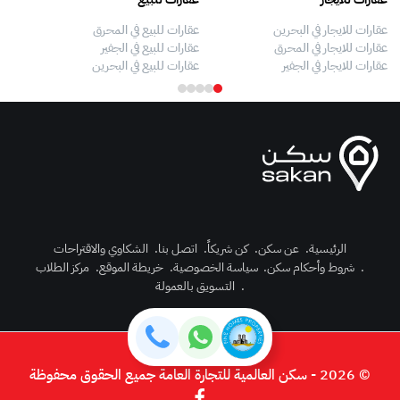
عقارات للايجار في البحرين
عقارات للبيع في المحرق
بيو
عقارات للايجار في المحرق
عقارات للبيع في الجفير
فلل
عقارات للايجار في الجفير
عقارات للبيع في البحرين
فلل
الرئيسية
.
عن سكن
.
كن شريكاً
.
اتصل بنا
.
الشكاوي والاقتراحات
.
شروط وأحكام سكن
.
سياسة الخصوصية
.
خريطة الموقع
.
مركز الطلاب
رك الآن
.
التسويق بالعمولة
دخول
© 2026 - سكن العالمية للتجارة العامة جميع الحقوق محفوظة