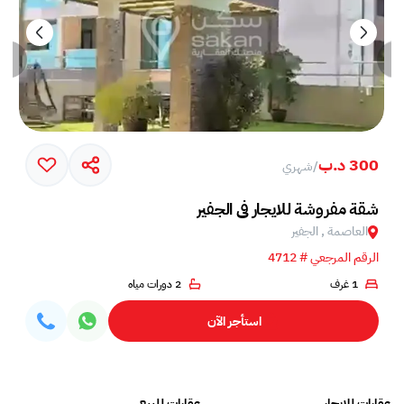
300 د.ب
/
شهري
شقة مفروشة للايجار في الجفير
العاصمة , الجفير
الرقم المرجعي # 4712
1 غرف
2 دورات مياه
استأجر الآن
عقارات للايجار
عقارات للبيع
فلل