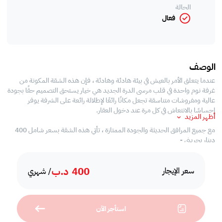
الحالة
فعال
الوصف
عندما يتعلق الأمر بالعيش في بيئة هادئة وهادئة ، فإن هذه الشقة المكونة من
غرفة نوم واحدة في قلب مرسى الدرة الجديد هي خيار يستحق التصميم حقًا بجودة
عالية ومفروشات متناسقة تجعل مكانًا رائعًا لإطلالة رائعة على الشرفة يوفر
إحساسًا بالانتعاش في كل مرة عند دخول العقار.
أظهر المزيد
مع جميع المرافق الحديثة والجودة الممتازة ، تأتي هذه الشقة بسعر شامل 400
دينار بحريني -
# تفاصيل الشقة
400
د.ب
- منطقة صالة مضاءة جيدًا بمساحة وافرة
سعر الإيجار
/ شهري
- تصميمات داخلية رشيقة
- غرفة نوم واحدة بحمام داخلي مع مساحات للخزانة
- حمام منفصل للضيوف في منطقة المعيشة
استأجر الآن
- مطبخ مفتوح بأحدث المعدات والمرافق
- شرفة بإطلالات منعشة