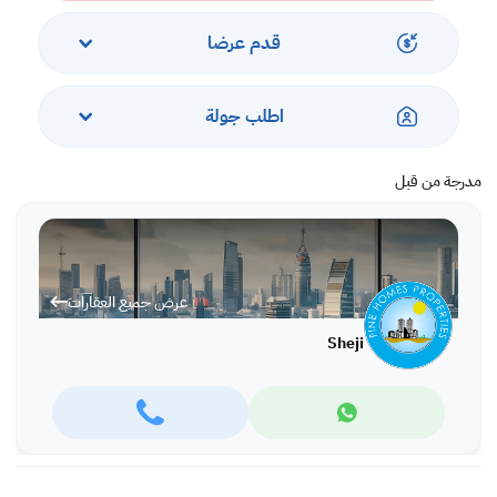
المرافق:؟ - مسبح إنفينيتي؟ - صالة ألعاب رياضية ، بخار ، وساونا؟ - تراس
قدم عرضا
ومنطقة للشواء؟ - منطقة ألعاب أطفال داخلية وخارجية؟ - مسرح سينما صغير؟
شهريًا
اطلب جولة
نحن نتعامل فقط على أساس العقود السنوية.
مدرجة من قبل
عرض جميع العقارات
Sheji