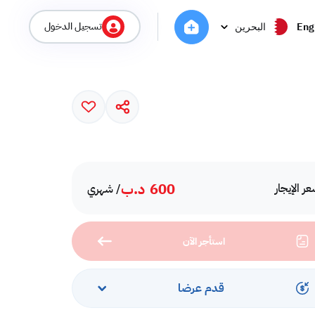
تسجيل الدخول
Eng
البحرين
600
د.ب
ر الإيجار
/ شهري
استأجر الآن
قدم عرضا