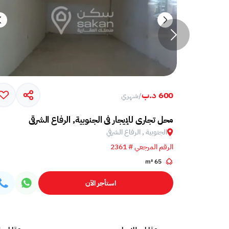
600 د.ب
/
شهري
محل تجاري للإيجار في الجنوبية, الرفاع الشرقي
الجنوبية , الرفاع الشرقي
الرقم المرجعي # 2361
65 m²
استأجر الآن