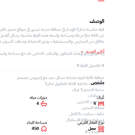
الوصف
فيلا مناسبة تجاريًا للإيجار في منطقة مدينة عيسى في موقع متميز با
عن 450 مترًا مربعًا ومساحة واسعة هذه الفيلا مناسبة بشكل 
دقائق من المدارس والمستشفيات ودور الحضانة ومحلات السوبر ما
أظهر المزيد
إنه موقع رائع لإعداد الصالون والمكتب الخاص بك مع مساحة واسعة لوقو
# تفاصيل الفيلا #
منطقة قاعة كبيرة مضاءة بشكل جيد مع إنتيروس مصمم
ملخص
تصميمات داخلية قابلة للتطبيق تجاريًا
سخية الحجم 5 غرف
4 حمامات
غرف
دورات مياه
مساحات التخزين
4
4
منطقة المخزن
مكيف سبليت بالكامل
مساحة منطقة الاستقبال
نوع العقار الفرعي
مساحة البناء
محل
450
# خدمات #