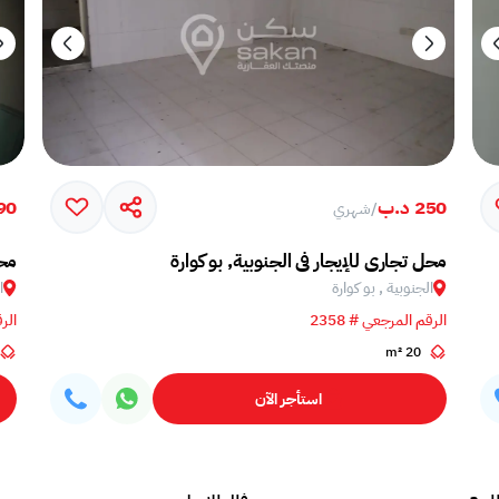
250 د.ب
90 د.
/
شهري
محل تجاري للإيجار في الجنوبية, بو كوارة
محل
الجنوبية , بو كوارة
ا
الرقم المرجعي # 2358
الرق
20 m²
استأجر الآن