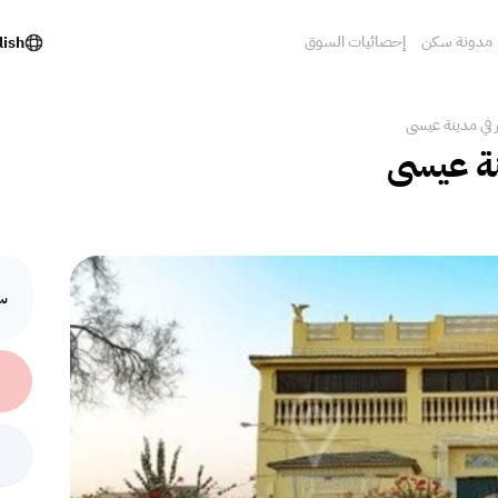
مدونة سكن
إحصائيات السوق
lish
ر في مدينة عيسى
نة عيسى
سع