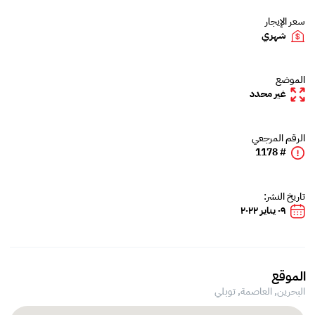
سعر الإيجار
شهري
الموضع
غير محدد
الرقم المرجعي
# 1178
تاريخ النشر:
٠٩ يناير ٢٠٢٢
الموقع
البحرين, العاصمة,
توبلي