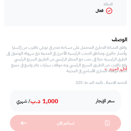
الحالة
فعال
الوصف
وافق النشاط التجاري المحتمل على مساحة متجر في توبلي بالقرب من إكسترا
وأنصار جاليري ومناطق الجذب الرئيسية الأخرى في المدينة مع سهولة الوصول إلى
الطرق الرئيسية جنبًا إلى جنب مع المنظر الرئيسي من الطريق السريع الرئيسي
يقع بالقرب من الطريق السريع الرئيسي وبه موقف سيارات عام واسع في جميع
أظهر المزيد
أنحاء موقعه التجاري الأساسي في المدينة
الحجم الإجمالي بالمتر المربع: 225
إنه مناسب للعديد من الأنشطة التجارية في نطاق واسع
الذي يتضمن :
1,000
د.ب
سعر الإيجار
/ شهري
- مقاهي
- مراكز تجميل
- صالونات
استأجر الآن
- الحيوانات الأليفة المحلات التجارية
- محلات البيع بالتجزئة وأكثر ...