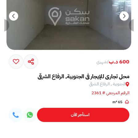
600 د.ب
/
شهري
محل تجاري للإيجار في الجنوبية, الرفاع الشرقي
الجنوبية , الرفاع الشرقي
الرقم المرجعي # 2361
65 m²
استأجر الآن