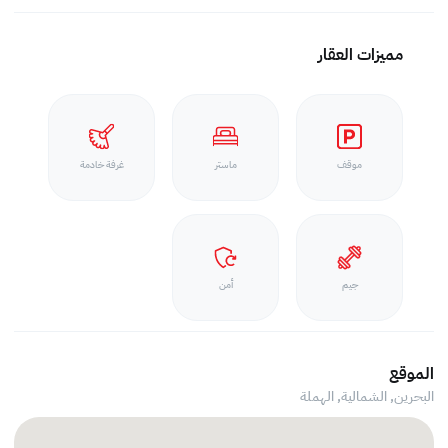
مميزات العقار
موقف
ماستر
غرفة خادمة
جيم
أمن
الموقع
البحرين, الشمالية,
الهملة