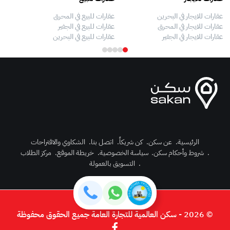
عقارات للايجار في البحرين
عقارات للبيع في المحرق
بيو
عقارات للايجار في المحرق
عقارات للبيع في الجفير
فلل
عقارات للايجار في الجفير
عقارات للبيع في البحرين
فلل
الرئيسية
.
عن سكن
.
كن شريكاً
.
اتصل بنا
.
الشكاوي والاقتراحات
.
شروط وأحكام سكن
.
سياسة الخصوصية
.
خريطة الموقع
.
مركز الطلاب
رك الآن
.
التسويق بالعمولة
دخول
© 2026 - سكن العالمية للتجارة العامة جميع الحقوق محفوظة