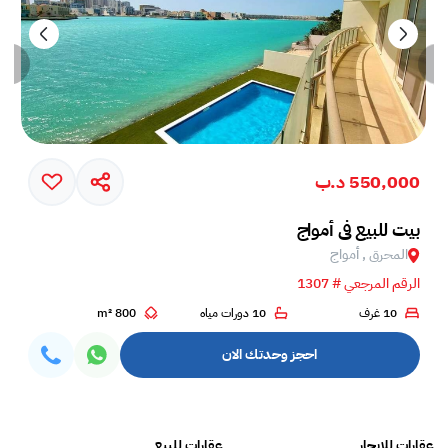
550,000 د.ب
بيت للبيع في أمواج
المحرق , أمواج
الرقم المرجعي # 1307
10 غرف
10 دورات مياه
800 m²
احجز وحدتك الان
عقارات للايجار
عقارات للبيع
فلل