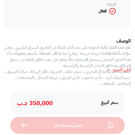
الحالة
فعال
الوصف
تقع هذه الفيلا عالية الجودة على بعد أمتار قليلة من الطريق السريع الرئيسي ، وهي
مؤثثة بأناقة لإقامة مريحة مريحة ، وكلها متاحة الآن للامتلاك بأسعار معقولة جدًا،
هذا المنزل الجميل يستحق الاستثمار حقًا ويقع على بعد دقائق قليلة من جميع
المرافق ومناطق الجذب الرئيسية والرئيسية،
أظهر المزيد
المدرسة البريطانية في البحرين ، سوبر ماركت الجزيرة ، تلال الهملة ، مراكز التسوق ،
جسر الملك فهد ، نادي دلمون ، نادي الرجبي ، مزرعة الجمال ، المنتجعات ،
المطاعم ، المقاهي ،
صالة كبيرة مطلة على الحديقة
،رشيقة الداخلية قصة مزدوجة
350,000
د.ب
،حديقة خاصة كبيرة
سعر البيع
، مساحة سخية 4 غرف نوم و 5 حمامات
، مطبخ مجهز بالكامل مع جميع المرافق الرئيسية ومساحات الخزائن
،منطقة طعام واسعة
احجز وحدتك الان
،مطبخ خارجي
،غرفة خادمة بحمام خاص