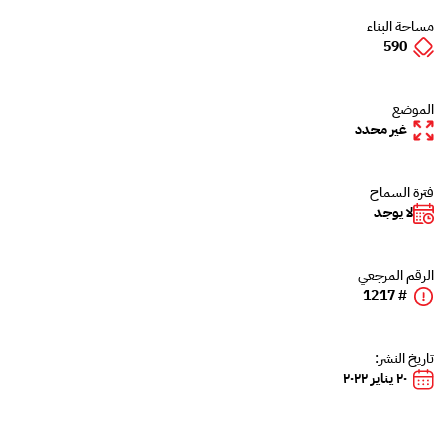
مساحة البناء
590
الموضع
غير محدد
فترة السماح
لا يوجد
الرقم المرجعي
# 1217
تاريخ النشر:
٢٠ يناير ٢٠٢٢