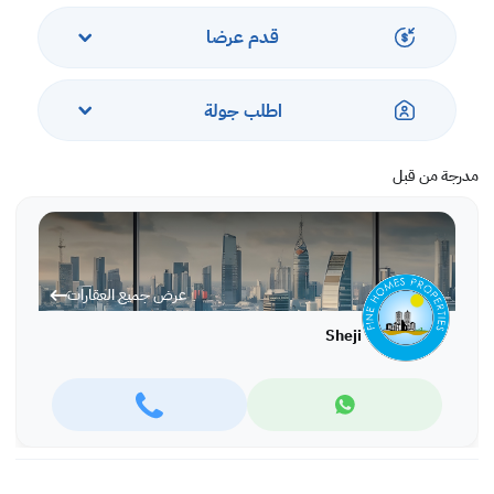
، غرفة الغسيل
،غرفة سائق بحمام خاص
قدم عرضا
، غرفة زجاجية بالحديقة بحمام
،جراج؟ لسيارتين
، تكييف مركزي في جميع الأنحاء،
اطلب جولة
المساحة 767 متر مربع،
المبني 590 متر مربع (تقريبًا)
المشاهدات فقط من خلال المواعيد السابقة.
مدرجة من قبل
عرض جميع العقارات
Sheji