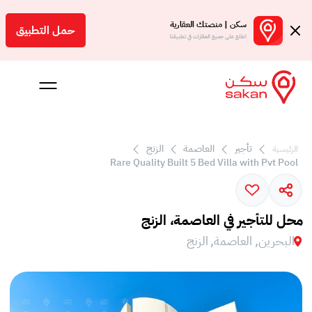
سكن | منصتك العقارية
حمل التطبيق
اطلع على جميع العقارات في تطبيقنا
تأجير
العاصمة
الزنج
الرئيسية
 بالعمولة
Rare Quality Built 5 Bed Villa with Pvt Pool
Engl
بحرين
محل للتأجير في العاصمة، الزنج
البحرين, العاصمة, الزنج