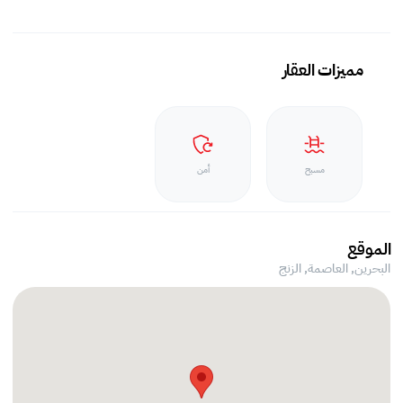
مميزات العقار
مسبح
أمن
الموقع
البحرين, العاصمة,
الزنج