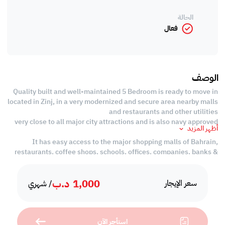
الحالة
فعال
الوصف
Quality built and well-maintained 5 Bedroom is ready to move in
located in Zinj, in a very modernized and secure area nearby malls
and restaurants and other utilities
very close to all major city attractions and is also navy approved
أظهر المزيد
It has easy access to the major shopping malls of Bahrain,
restaurants, coffee shops, schools, offices, companies, banks &
even more!
1,000
د.ب
Details of the Villa:
سعر الإيجار
/ شهري
- Well Lit hall area with ample space
- Bright interiors and ample space throughout
- 5 Generous sized bedrooms all ensuite
استأجر الآن
- Closet spaces in bedrooms