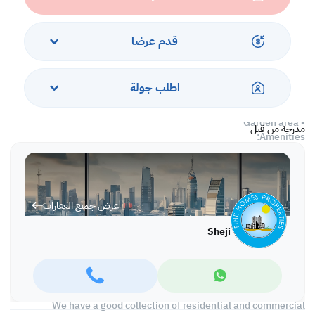
- Semi furnished villa
- Spaciously built big dining-living halls
- central ac throughout
قدم عرضا
- Closed kitchen with fully-fitted cabinets with all major
equipments and utilities
- Separate Maid room
اطلب جولة
- Large private pool with ample privacy
- Covered car parking
- Garden area
مدرجة من قبل
Amenities:
- Very peaceful and residential area
- secured compound
Rent: 1100 /- exclusive of Electricity Water & Municipality Tax
عرض جميع العقارات
Charges
Sheji
REF NO ZJM13
We Deal only on Yearly Basis Contracts And Provide the Clients
with a Highly Professional Work.
We have a good collection of residential and commercial