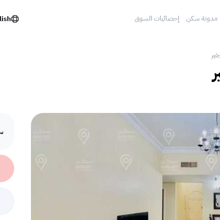
مدونة سكن
إحصائيات السوق
lish
فير
ر
سع