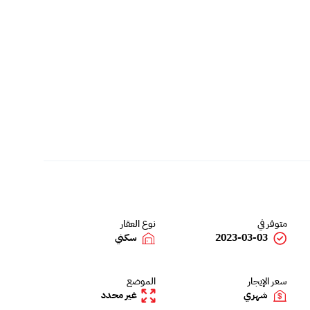
متوفر في
نوع العقار
2023-03-03
سكني
سعر الإيجار
الموضع
شهري
غير محدد