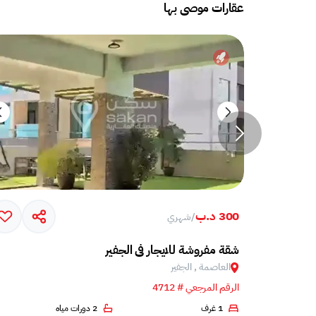
عقارات موصى بها
300 د.ب
/
شهري
شقة مفروشة للايجار في الجفير
العاصمة , الجفير
الرقم المرجعي # 4712
1 غرف
2 دورات مياه