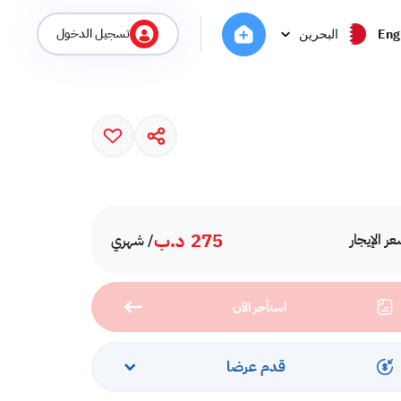
تسجيل الدخول
Eng
البحرين
275
د.ب
ر الإيجار
/ شهري
استأجر الآن
قدم عرضا