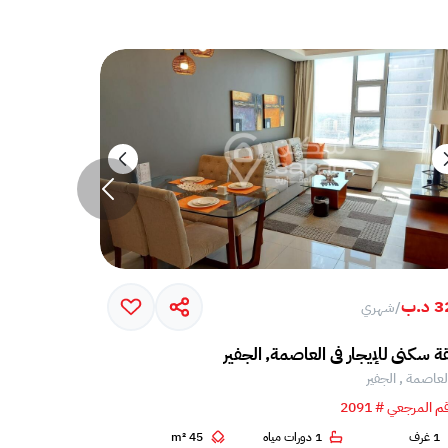
د.ب
300 د.ب
/
شهري
/
شه
 سكني للإيجار في العاصمة, الجفير
شقة للإيجار ف
لعاصمة , الجفير
العاصمة , الج
م المرجعي # 2091
الرقم المرجعي # 5
1 غرف
1 دورات مياه
45 m²
1 غرف