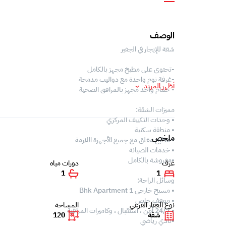
الوصف
شقة للإيجار في الجفير
-تحتوي على مطبخ مجهز بالكامل
-غرفة نوم واحدة مع دواليب مدمجة
أظهر المزيد
- حمام واحد مجهز بالمرافق الصحية
مميزات الشقة:
• وحدات التكييف المركزي
• منطقة سكنية
ملخص
• مطبخ مغلق مع جميع الأجهزة اللازمة
• خدمات الصيانة
•مفروشة بالكامل
غرف
دورات مياه
1
1
وسائل الراحة:
• مسبح خارجي 1 Bhk Apartment
• موقف خاص
نوع العقار الفرعي
المساحة
• 24/7 أمن ، استقبال ، وكاميرات المراقبة
شقة
120
•نادي رياضي