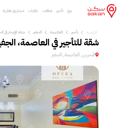
بيع
تأجير
عطلات
طلبات
مشاريع عقارية
تأجير
العاصمة
الجفير
شقة للإيجار في الج
الرئيسية
شقة للتأجير في العاصمة، الجفي
البحرين, العاصمة, الجفير