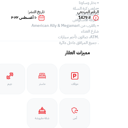
• بخار وساونا
•ملعب كرة السلة
الرقم المرجعي
تاريخ النشر:
• منطقة الشواء
# 1429
١٠ أغسطس ٢٠٢٢
• غرفة الاسكواش
• بالقرب من American Ally & Megamart
شارع الغذاء
.ATM، صالون تأجير سيارات
. جميع المرافق داخل دائرة
مميزات العقار
موقف
ماستر
جيم
أمن
شقة مفروشة