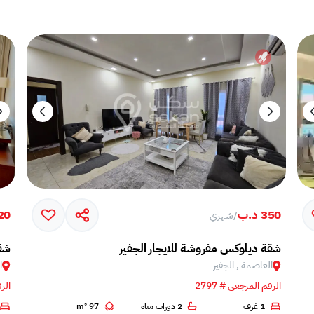
350 د.ب
320 
/
شهري
شقة ديلوكس مفروشة للايجار الجفير
شقة
العاصمة , الجفير
ا
الرقم المرجعي # 2797
الرق
1 غرف
2 دورات مياه
97 m²