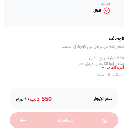
الحالة
فعال
الوصف
شقة راقية من غرفتي نوم للإيجار في السيف
550 دينار بحريني | شهر
شامل إيوا 35 دينار بحريني حد
أظهر المزيد
خصائص المنشأة:
* منطقة معيشة مريحة
* غرفتين نوم
550
د.ب
* 2 حمام
سعر الإيجار
/ شهري
* مطبخ مغلق مجهز بالكامل
* موقف سيارات
* مفروشة بالكامل
استأجر الآن
* بلكونة
* تكييف مركزي