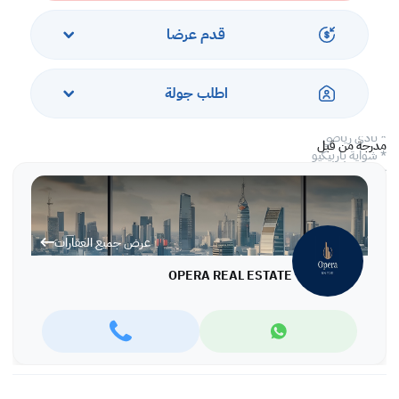
* موقع رائع في السيف: قريب من كل ما قد تحتاجه ، مستشفى ، مطعم ،
سوبر ماركت الخ….
قدم عرضا
مرافق المبنى:
اطلب جولة
* حمام السباحة
* نادي رياضي
مدرجة من قبل
* شواية باربيكيو
* غرفة الألعاب
* الصيانة عند الطلب
* كاميرات مراقبة وأمن على مدار 24 ساعة
* استقبال
عرض جميع العقارات
OPERA REAL ESTATE