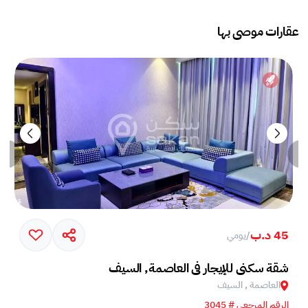
عقارات موصى بها
45 د.ب
/
يومي
شقة سكني للإيجار في العاصمة, السيف
العاصمة , السيف
الرقم المرجعي # 3045