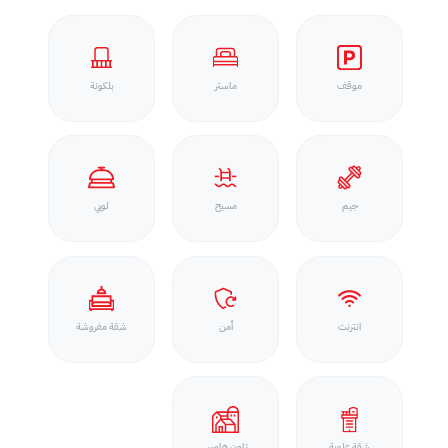
موقف
ماستر
بلكونة
جيم
مسبح
لوبي
انترنت
أمن
شقة مفروشة
شقة علوية
تاون هاوس