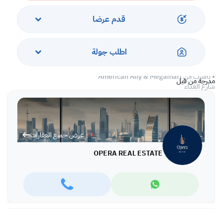
• موقف خاص
• 24/7 أمن واستقبال وكاميرات المراقبة
قدم عرضا
•نادي رياضي
• بخار وساونا
•ملعب كرة السلة
اطلب جولة
• منطقة الشواء
• غرفة الاسكواش
• بالقرب من American Ally & Megamart
مدرجة من قبل
شارع الغذاء
.ATM، صالون تأجير سيارات
. جميع المرافق داخل دائرة
عرض جميع العقارات
OPERA REAL ESTATE