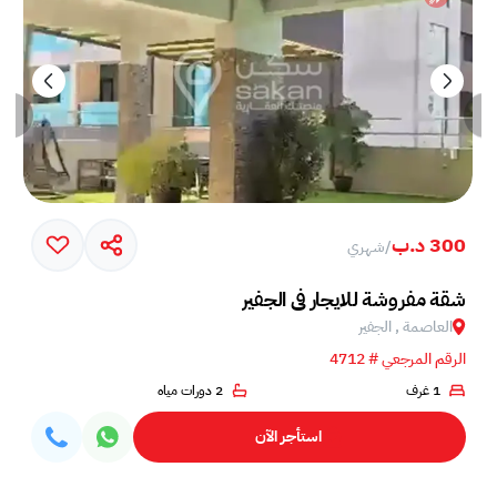
300 د.ب
/
شهري
شقة مفروشة للايجار في الجفير
العاصمة , الجفير
الرقم المرجعي # 4712
1 غرف
2 دورات مياه
استأجر الآن