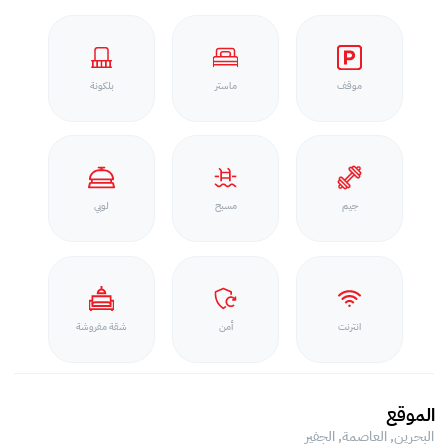
موقف
ماستر
بلكونة
جيم
مسبح
لوبي
انترنت
أمن
شقة مفروشة
الموقع
البحرين, العاصمة,
الجفير