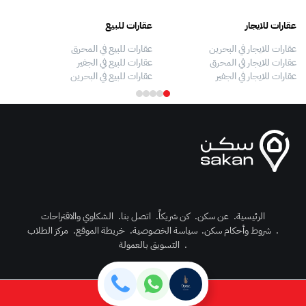
عقارات للايجار
عقارات للبيع
فلل
عقارات للايجار في البحرين
عقارات للبيع في المحرق
بيو
عقارات للايجار في المحرق
عقارات للبيع في الجفير
فلل
عقارات للايجار في الجفير
عقارات للبيع في البحرين
فلل
الرئيسية
.
عن سكن
.
كن شريكاً
.
اتصل بنا
.
الشكاوي والاقتراحات
.
شروط وأحكام سكن
.
سياسة الخصوصية
.
خريطة الموقع
.
مركز الطلاب
رك الآن
.
التسويق بالعمولة
دخول