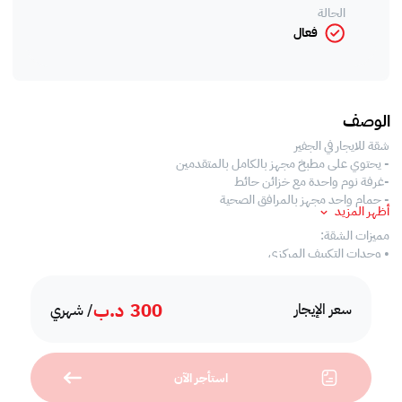
الحالة
فعال
الوصف
شقة للايجار في الجفير
- يحتوي على مطبخ مجهز بالكامل بالمتقدمين
-غرفة نوم واحدة مع خزائن حائط
- حمام واحد مجهز بالمرافق الصحية
أظهر المزيد
مميزات الشقة:
• وحدات التكييف المركزي
• منطقة سكنية
• مطبخ مغلق مع جميع الأجهزة اللازمة
300
د.ب
• خدمات الصيانة
سعر الإيجار
/ شهري
•مفروشة بالكامل
وسائل الراحة:
استأجر الآن
• بئر-
مجهز مسبح خارجي 1 Bhk Apartment