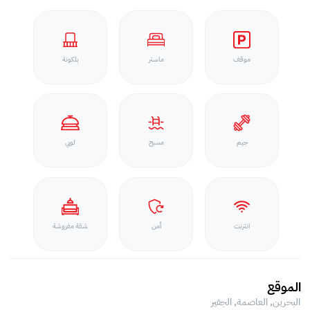
موقف
ماستر
بلكونة
جيم
مسبح
لوبي
انترنت
أمن
شقة مفروشة
الموقع
البحرين, العاصمة,
الجفير