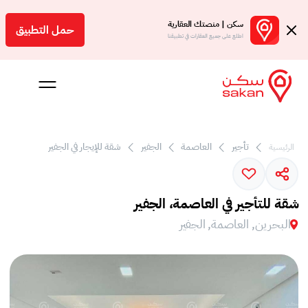
سكن | منصتك العقارية
حمل التطبيق
اطلع على جميع العقارات في تطبيقنا
تأجير
العاصمة
الجفير
شقة للإيجار في الجفير
الرئيسية
 بالعمولة
Engl
شقة للتأجير في العاصمة، الجفير
بحرين
البحرين, العاصمة, الجفير