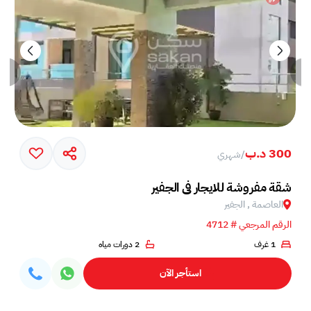
300 د.ب
/
شهري
شقة مفروشة للايجار في الجفير
العاصمة , الجفير
الرقم المرجعي # 4712
1 غرف
2 دورات مياه
استأجر الآن