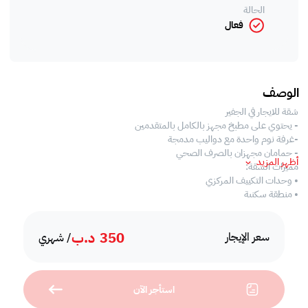
الحالة
فعال
الوصف
شقة للايجار في الجفير
- يحتوي على مطبخ مجهز بالكامل بالمتقدمين
-غرفة نوم واحدة مع دواليب مدمجة
- حمامان مجهزان بالصرف الصحي
أظهر المزيد
مميزات الشقة:
• وحدات التكييف المركزي
• منطقة سكنية
• مطبخ مفتوح مع جميع الأجهزة اللازمة
• خدمات الصيانة
350
د.ب
•مفروشة بالكامل
سعر الإيجار
/ شهري
وسائل الراحة:
• مسبح خارجي 1 Bhk Apartment
• موقف خاص
استأجر الآن
• 24/7 أمن ، استقبال ، وكاميرات المراقبة
•نادي رياضي