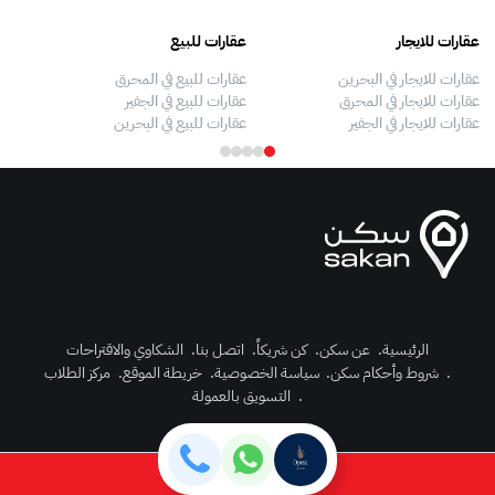
عقارات للايجار
عقارات للبيع
فلل
عقارات للايجار في البحرين
عقارات للبيع في المحرق
بيو
عقارات للايجار في المحرق
عقارات للبيع في الجفير
فلل
عقارات للايجار في الجفير
عقارات للبيع في البحرين
فلل
الرئيسية
.
عن سكن
.
كن شريكاً
.
اتصل بنا
.
الشكاوي والاقتراحات
.
شروط وأحكام سكن
.
سياسة الخصوصية
.
خريطة الموقع
.
مركز الطلاب
رك الآن
.
التسويق بالعمولة
دخول