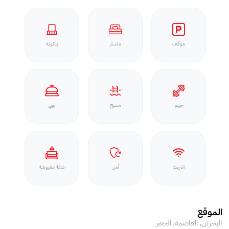
موقف
ماستر
بلكونة
جيم
مسبح
لوبي
انترنت
أمن
شقة مفروشة
الموقع
البحرين, العاصمة,
الجفير