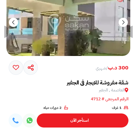
300 د.ب
/
شهري
شقة مفروشة للايجار في الجفير
العاصمة , الجفير
الرقم المرجعي # 4712
1 غرف
2 دورات مياه
استأجر الآن