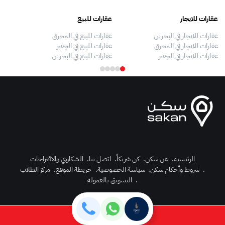
عقارات للايجار
عقارات للبيع
فلل
عقارات للايجار في البحرين
عقارات للبيع في المحرق
بيو
عقارات للايجار في المحرق
عقارات للبيع في الجفير
فلل
عقارات للايجار في الجفير
عقارات للبيع في البحرين
فلل
الرئيسية
.
عن سكن
.
كن شريكاً
.
اتصل بنا
.
الشكاوي والاقتراحات
.
شروط وأحكام سكن
.
سياسة الخصوصية
.
خريطة الموقع
.
مركز الطلاب
رك الآن
.
التسويق بالعمولة
دخول