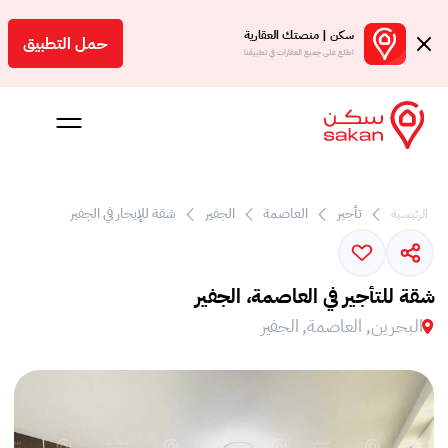
سكن | منصتك العقارية
حمل التطبيق
اطلع على جميع العقارات في تطبيقنا
تأجير
العاصمة
الجفير
شقة للإيجار في الجفير
الرئيسية
 بالعمولة
Engl
شقة للتأجير في العاصمة، الجفير
بحرين
البحرين, العاصمة, الجفير