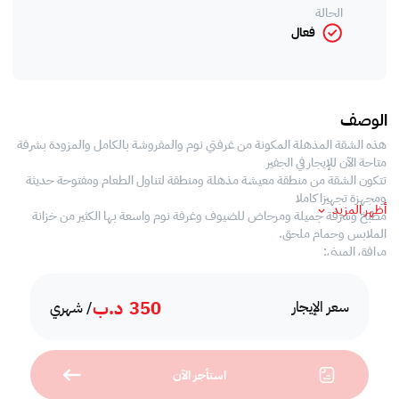
الحالة
فعال
الوصف
هذه الشقة المذهلة المكونة من غرفتي نوم والمفروشة بالكامل والمزودة بشرفة
متاحة الآن للإيجار في الجفير
تتكون الشقة من منطقة معيشة مذهلة ومنطقة لتناول الطعام ومفتوحة حديثة
ومجهزة تجهيزا كاملا
أظهر المزيد
مطبخ وشرفة جميلة ومرحاض للضيوف وغرفة نوم واسعة بها الكثير من خزانة
الملابس وحمام ملحق.
مرافق المبنى:
- صالة رياضية مجهزة بالكامل
- حمام السباحة
350
د.ب
- غرف ساونا وبخار
سعر الإيجار
/ شهري
- امن على مدار 24 ساعة
- خدمة الصيانة
أقرب المعالم:
استأجر الآن
- نادي النجمة
- طريق الجفير