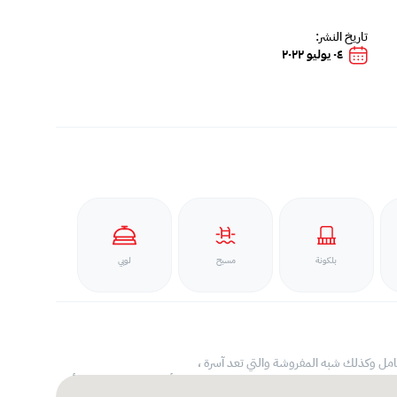
تاريخ النشر:
٠٤ يوليو ٢٠٢٢
بلكونة
مسبح
لوبي
ل وكذلك شبه المفروشة والتي تعد آسرة ،
ب مع ميزانيات عملائنا سواء كانوا مدراء تنفيذيين أو موظفين في الشركة أو