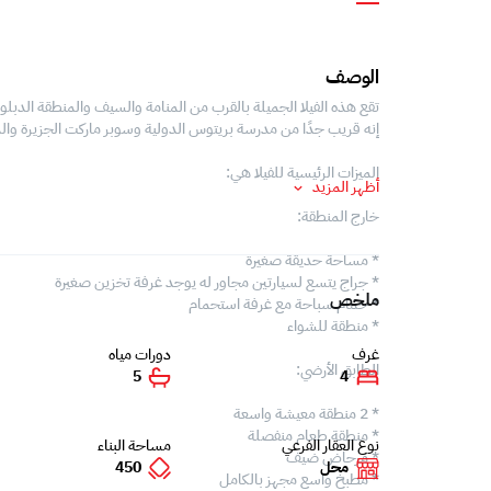
الوصف
تقع هذه الفيلا الجميلة بالقرب من المنامة والسيف والمنطقة الدب
إنه قريب جدًا من مدرسة بريتوس الدولية وسوبر ماركت الجزيرة وال
الميزات الرئيسية للفيلا هي:
أظهر المزيد
خارج المنطقة:
* مساحة حديقة صغيرة
* جراج يتسع لسيارتين مجاور له يوجد غرفة تخزين صغيرة
ملخص
* حمام سباحة مع غرفة استحمام
* منطقة للشواء
غرف
دورات مياه
الطابق الأرضي:
5
4
* 2 منطقة معيشة واسعة
* منطقة طعام منفصلة
نوع العقار الفرعي
مساحة البناء
* مرحاض ضيف
محل
450
* مطبخ واسع مجهز بالكامل