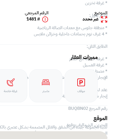
* غرفة تخزين
الموضع
الرقم المرجعي
الدور الأول:
غير محدد
# 1481
* منطقة جلوس مع معدات الصالة الرياضية
* 4 غرف نوم بحمامات داخلية وخزائن ملابس
الطابق الثاني:
مميزات العقار
* غرفة خادمة مع حمام
* غرفة الغسيل
* مصطبة
الإيجار: 1000 دينار بحريني شامل سقف إيوا 100 دينار بحريني
عقد لمدة سنة على الأقل
موقف
ماستر
غرفة خادمة
إيجار شهرين مقدمًا و وديعة تأمين لمدة شهر
رقم المرجع BUQBN02
الموقع
البحرين, الشمالية,
بوقوة
لدينا مجموعة جيدة من الشقق والفلل المصممة بشكل عصري بالكام
العقارات التي تمت ترقيتها وتحديثها في جميع أنحاء البحرين بما يتناس