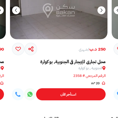
250 د.ب
90 د.
/
شهري
محل تجاري للإيجار في الجنوبية, بو كوارة
محل
الجنوبية , بو كوارة
ا
الرقم المرجعي # 2358
الرق
20 m²
استأجر الآن