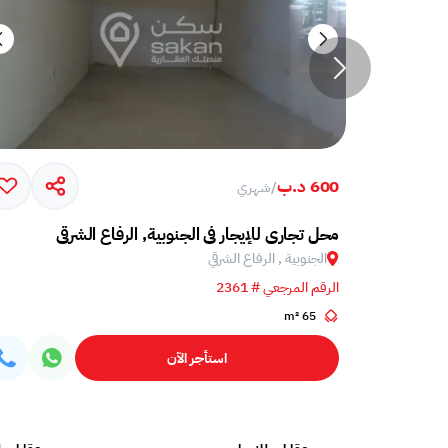
600 د.ب
/
شهري
محل تجاري للإيجار في الجنوبية, الرفاع الشرقي
الجنوبية , الرفاع الشرقي
الرقم المرجعي # 2361
65 m²
استأجر الآن