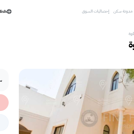
مدونة سكن
إحصائيات السوق
lish
قوة
ة
سع