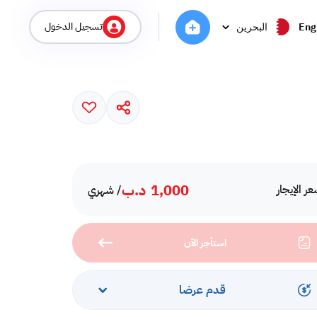
تسجيل الدخول
Eng
البحرين
1,000
د.ب
ر الإيجار
/ شهري
استأجر الآن
قدم عرضا