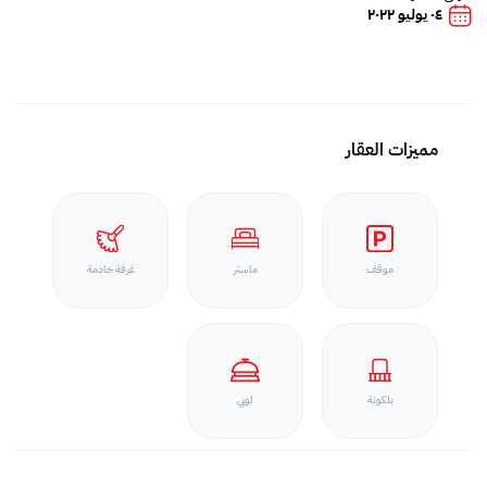
٠٤ يوليو ٢٠٢٢
مميزات العقار
موقف
ماستر
غرفة خادمة
بلكونة
لوبي