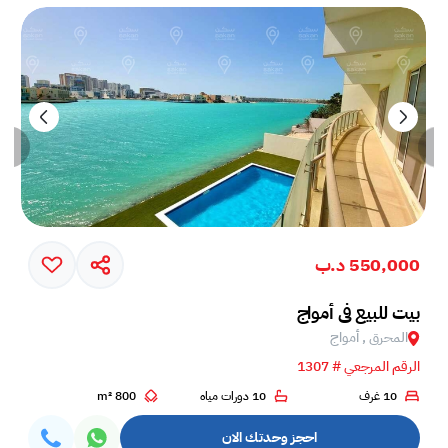
550,000 د.ب
بيت للبيع في أمواج
المحرق , أمواج
الرقم المرجعي # 1307
10 غرف
10 دورات مياه
800 m²
احجز وحدتك الان