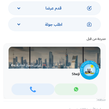
* مطبخ خارجي
* غرفة الملابس
قدم عرضا
* منطقة العمل
* جراج يتسع لسيارتين
* موقف خارجي 4 متاح
اطلب جولة
الدور الأول:
مدرجة من قبل
* منطقة معيشة متوسطة الحجم
* 2 غرفة نوم رئيسية مع منطقة جلوس ،
منطقة خلع الملابس وحمام داخلي وشرفة
* 2 غرفة نوم بحمام مشترك
عرض جميع العقارات
الطابق الثاني:
Sheji
* غرفة الخادمة
* غرفة الغسيل
* مصطبة
منطقة: