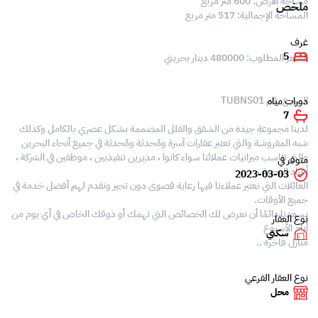
مساحة الأرض: 600 متر مربع
ملخص
المساحة الإجمالية: 517 متر مربع
غرف
5
السعر المطلوب: 480000 دينار بحريني
المرجع رقم TUBNS01
دورات مياه
7
لدينا مجموعة جيدة من الشقق والفلل المصممة بشكل عصري بالكامل وكذلك
شبه المفروشة والتي تعتبر عقارات آسرة ومُحدثة ومُحدثة في جميع أنحاء البحرين
والتي تناسب ميزانيات عملائنا سواء كانوا ، مديرين تنفيذيين ، موظفين في الشركة ،
متوفر في
أفراد البحرية ،
2023-03-03
العائلات التي نعتبر عملاءنا فيها رعاية قصوى دون تحيز ونقدم لهم أفضل خدمة في
جميع الأوقات.
يسعدنا دائمًا أن نعرض لك الخصائص التي تهمك أو ذوقك الخاص في أي يوم من
نوع العقار
أيام الأسبوع
سكني
منازل فاخرة ..
نوع العقار الفرعي
محل