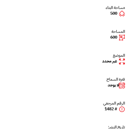
مساحة البناء
500
المساحة
600
الموضع
غير محدد
فترة السماح
لا يوجد
الرقم المرجعي
# 1482
تاريخ النشر: