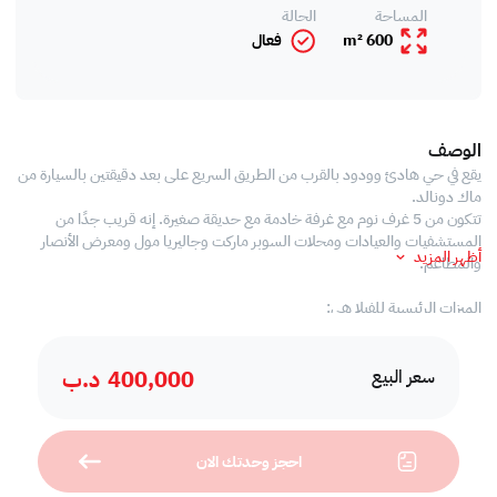
المساحة
الحالة
600 m²
فعال
الوصف
يقع في حي هادئ وودود بالقرب من الطريق السريع على بعد دقيقتين بالسيارة من
ماك دونالد.
تتكون من 5 غرف نوم مع غرفة خادمة مع حديقة صغيرة. إنه قريب جدًا من
المستشفيات والعيادات ومحلات السوبر ماركت وجاليريا مول ومعرض الأنصار
أظهر المزيد
والمطاعم.
الميزات الرئيسية للفيلا هي:
الطابق الأرضي:
400,000
د.ب
سعر البيع
* 2 منطقة معيشة واسعة
* مرحاض للضيوف
* 1 غرفة نوم بحمام داخلي
احجز وحدتك الان
* يمكن تحويل غرفة واحدة شبه مفتوحة إلى مطبخ حديث
* منطقة لتناول الطعام مع حمام للضيوف ومنطقة غسيل