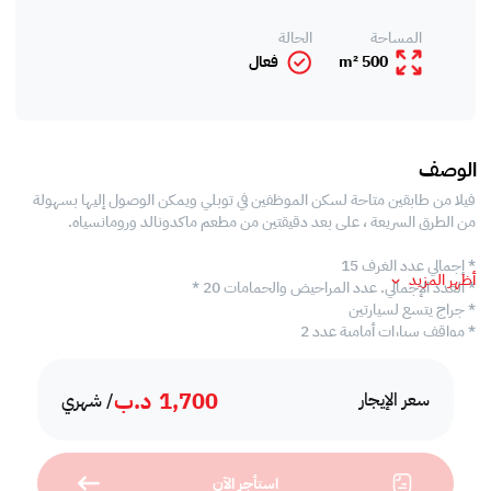
المساحة
الحالة
500 m²
فعال
الوصف
فيلا من طابقين متاحة لسكن الموظفين في توبلي ويمكن الوصول إليها بسهولة
من الطرق السريعة ، على بعد دقيقتين من مطعم ماكدونالد ورومانسياه.
* إجمالي عدد الغرف 15
أظهر المزيد
* العدد الإجمالي. عدد المراحيض والحمامات 20 *
* جراج يتسع لسيارتين
* مواقف سيارات أمامية عدد 2
الطابق الأرضي :
1,700
د.ب
سعر الإيجار
/ شهري
* 1 غرفة معيشة
* 3 غرف بحمامات داخلية
* 2 مطبخ
استأجر الآن
* 2 مرحاض وأمبير. 2 غرفة الاستحمام