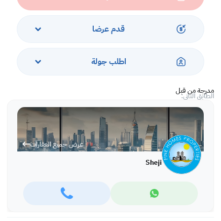
* غرفة الملابس
* خارج غرفة واحدة كبيرة يمكن تحويلها إلى مخزن أو مطبخ
قدم عرضا
الدور الأول:
* منطقة معيشة صغيرة
اطلب جولة
* 4 غرف فسيحة مع حمامات داخلية ومرحاضين إضافيين وحمامين
* غرفة تخزين صغيرة
مدرجة من قبل
الطابق الثاني:
* 4 غرف فسيحة مع حمامات داخلية ومرحاضين إضافيين وحمامين
* غرفة تخزين صغيرة
عرض جميع العقارات
* انقسام وأمبير. نافذة A / C
Sheji
إيجار 1700 دينار بحريني غير قابل للتفاوض بشكل طفيف
نسعى للحصول على عقد مدته سنة واحدة كحد أدنى ، وشهرين إيجار مُقدم وأمبير.
وديعة تأمين لمدة شهر واحد مطلوبة عند توقيع العقد