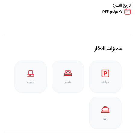
تاريخ النشر:
٠٧ يوليو ٢٠٢٢
مميزات العقار
موقف
ماستر
بلكونة
لوبي