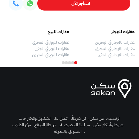
استأجر الآن
عقارات للايجار
عقارات للبيع
فلل
عقارات للايجار في البحرين
عقارات للبيع في المحرق
بيو
عقارات للايجار في المحرق
عقارات للبيع في الجفير
فلل
عقارات للايجار في الجفير
عقارات للبيع في البحرين
فلل
الرئيسية
.
عن سكن
.
كن شريكاً
.
اتصل بنا
.
الشكاوي والاقتراحات
.
شروط وأحكام سكن
.
سياسة الخصوصية
.
خريطة الموقع
.
مركز الطلاب
رك الآن
.
التسويق بالعمولة