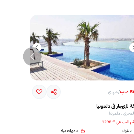
د.ب
650 د.ب
/
شهري
/
شه
 للإيجار في دلمونيا
stantly appealing spacious apartment
لمحرق , دلمونيا
المحرق , دلم
م المرجعي # 1298
الرقم المرجعي # 5
2 غرف
3 دورات مياه
2 غرف