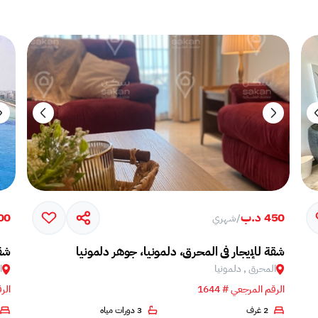
450 د.ب
500 
/
شهري
شقة للإيجار في المحرق، دلمونيا، جوهر دلمونيا
شقة
المحرق , دلمونيا
ا
الرقم المرجعي # 1644
الرق
2 غرف
3 دورات مياه