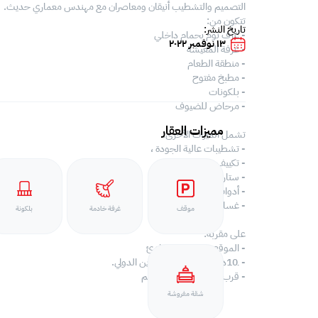
التصميم والتشطيب أنيقان ومعاصران مع مهندس معماري حديث.
تتكون من:
تاريخ النشر:
- غرف نوم بحمام داخلي
١٣ نوفمبر ٢٠٢٢
- غرفة المعيشة
- منطقة الطعام
- مطبخ مفتوح
- بلكونات
- مرحاض للضيوف
مميزات العقار
تشمل الميزات الأخرى:
- تشطيبات عالية الجودة ،
- تكييف
- ستارة
- أدوات المطبخ
- غسالة
موقف
غرفة خادمة
بلكونة
على مقربة:
- الموقع ممتاز جدا وهادئ
- ـ10دقائق من مطار البحرين الدولي.
- قرب سوق التنين والمطعم
شقة مفروشة