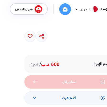
تسجيل الدخول
Eng
البحرين
600
د.ب
ر الإيجار
/ شهري
استأجر الآن
قدم عرضا