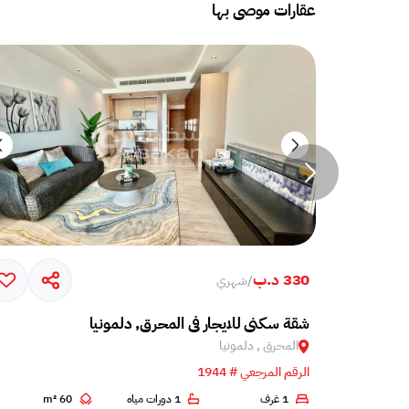
عقارات موصى بها
330 د.ب
/
شهري
Sea view 
شقة سكني للايجار في المحرق, دلمونيا
المحرق , دلمونيا
الرقم المرجعي # 1944
1 غرف
1 دورات مياه
60 m²