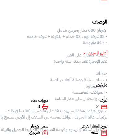
الوصف
الإيجار: 600 دينار بحريني شامل
- 02 غرفة نوم ، 03 حمام + بلكونة + غرفة خادمة
- شقة مفروشة
أظهر المزيد
إمكانية الانتقال: على الفور
عقد الإيجار: عقد مدته سنة واحدة
منشأة:
• حمام سباحة وصالة ألعاب رياضية
ملخص
• بخار ، ساونا
• المواقف المخصصة
• أمن واستقبال على مدار الساعة
غرف
دورات مياه
3
2
تحتوي هذه الشقة المجهزة بدقة على تفاصيل رائعة بما في ذلك
تركيبات عالية الجودة ، نوافذ ضخمة من السقف إلى الأرض تسمح بالض
نوع العقار الفرعي
سعر الإيجار
من أجل السلام والهدوء وفرصة الاستمتاع بالمحيط الجميل والبيئة ال
شقة
شهري