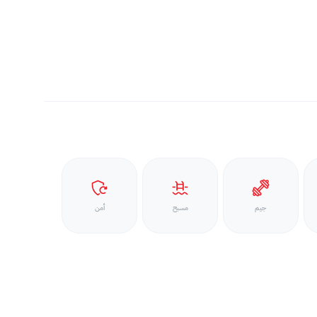
جيم
مسبح
أمن