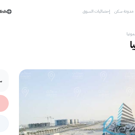
مدونة سكن
إحصائيات السوق
lish
مونيا
ا
سع