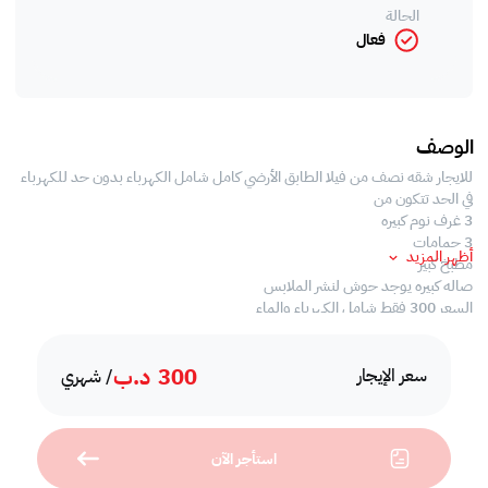
الحالة
فعال
الوصف
للايجار شقه نصف من فيلا الطابق الأرضي كامل شامل الكهرباء بدون حد للكهرباء
في الحد تتكون من
3 غرف نوم كبيره
3 حمامات
أظهر المزيد
مطبخ كبير
صاله كبيره يوجد حوش لنشر الملابس
السعر 300 فقط شامل الكهرباء والماء
300
د.ب
سعر الإيجار
/ شهري
استأجر الآن