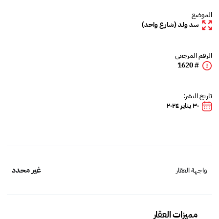
الموضع
سد ولد (شارع واحد)
الرقم المرجعي
# 1620
تاريخ النشر:
٣٠ يناير ٢٠٢٤
غير محدد
واجهة العقار
مميزات العقار