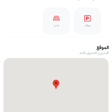
موقف
ماستر
الموقع
البحرين, المحرق,
الحد