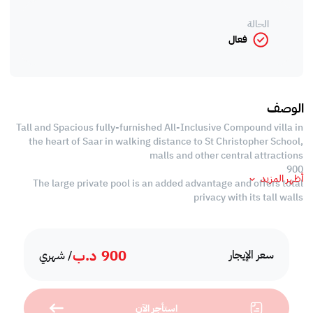
الحالة
فعال
الوصف
Tall and Spacious fully-furnished All-Inclusive Compound villa in
the heart of Saar in walking distance to St Christopher School,
malls and other central attractions
900
أظهر المزيد
The large private pool is an added advantage and offers total
privacy with its tall walls
#Villa Details #
> large spread hall area with a natural light entering architecture
900
د.ب
> villa equipped with quality furnishings
سعر الإيجار
/ شهري
> quality flooring with well-designed interiors
> floor too ceiling windows all make it truly attractive
استأجر الآن
> generous sized 4 parquet bedrooms all ensuite