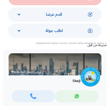
> sperate small pantry of its own
> additional bedroom on the second floor can be used as maids
room
قدم عرضا
> fitted closet spaces in all rooms
> large fully fitted closed kitchen all equipped with major utilities
اطلب جولة
> lots of cupboard space
> large dining area as seen on pic straight of kitchen
> separate maid room, store and laundry area
مدرجة من قبل
> covered car parking garage
#common facilities#
> communal garden and gym
عرض جميع العقارات
Rent: 900 Inclusive Of Electrcity Water and Municipal Tax Charges
Sheji
WATCH LIVE GUIDED TOUR VIDEO :
https://youtu.be/4laVSX8YQg0
Ref No: SYM 10