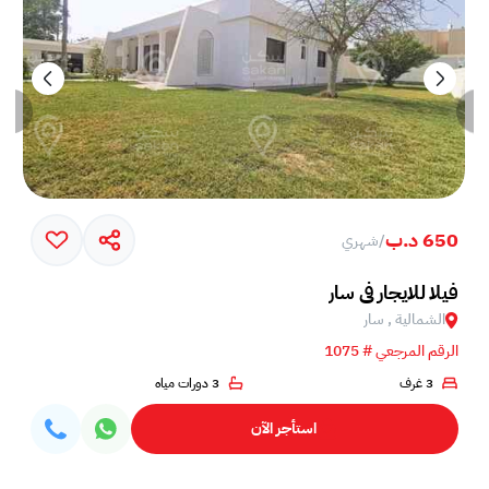
650 د.ب
/
شهري
فيلا للايجار في سار
الشمالية , سار
الرقم المرجعي # 1075
3 غرف
3 دورات مياه
استأجر الآن