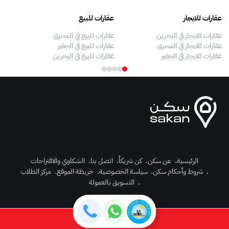
عقارات للايجار
عقارات للبيع
فلل
عقارات للايجار في البحرين
عقارات للبيع في المحرق
بيو
عقارات للايجار في المحرق
عقارات للبيع في الجفير
فلل
عقارات للايجار في الجفير
عقارات للبيع في البحرين
فلل
الرئيسية
.
عن سكن
.
كن شريكاً
.
اتصل بنا
.
الشكاوي والاقتراحات
.
شروط وأحكام سكن
.
سياسة الخصوصية
.
خريطة الموقع
.
مركز الطلاب
رك الآن
.
التسويق بالعمولة
دخول