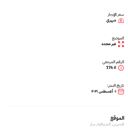
سعر الإيجار
شهري
الموضع
غير محدد
الرقم المرجعي
# 176
تاريخ النشر:
٠١ أغسطس ٢٠٢١
الموقع
البحرين, الشمالية,
سار