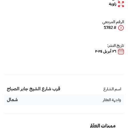
زاوية
الرقم المرجعي
# 1782
تاريخ النشر:
٢٦ أبريل ٢٠٢٤
قرب شارع الشيخ جابر الصباح
اسم الشارع
شمال
واجهة العقار
مميزات العقار