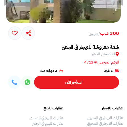
300 د.ب
/
شهري
شقة مفروشة للايجار في الجفير
العاصمة , الجفير
الرقم المرجعي # 4712
1 غرف
2 دورات مياه
استأجر الآن
عقارات للايجار
عقارات للبيع
فلل
عقارات للايجار في البحرين
عقارات للبيع في المحرق
بيو
عقارات للايجار في المحرق
عقارات للبيع في الجفير
فلل