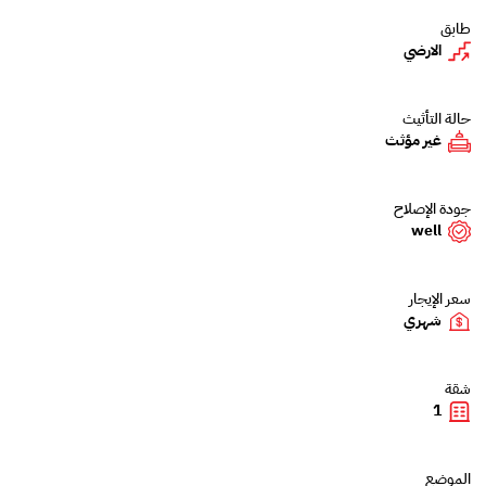
طابق
الارضي
حالة التأثيث
غير مؤثث
جودة الإصلاح
well
سعر الإيجار
شهري
شقة
1
الموضع