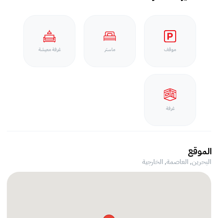
موقف
ماستر
غرفة معيشة
غرفة
الموقع
البحرين, العاصمة,
الخارجية