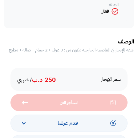
الحالة
فعال
الوصف
شقة للإيجار في العاصمة الخارجية مكون من : 3 غرف + 2 حمام + صاله + مطبخ
250
د.ب
سعر الإيجار
/ شهري
استأجر الآن
قدم عرضا