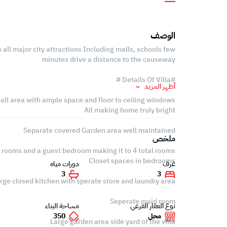
الوصف
o all major city attractions Including malls, schools few
minutes drive a distance to the causeway
#Details Of Villa #
أظهر المزيد
all area with ample space and floor to ceiling windows
All making home truly bright
Separate covered Garden area well maintained
ملخص
 rooms and a guest bedroom making it to 4 total rooms
Closet spaces in bedrooms
غرف
دورات مياه
3
3
rge closed kitchen with sperate store and laundry area
Seperate maid room
نوع العقار الفرعي
مساحة البناء
محل
350
Large garden area side yard of the villa