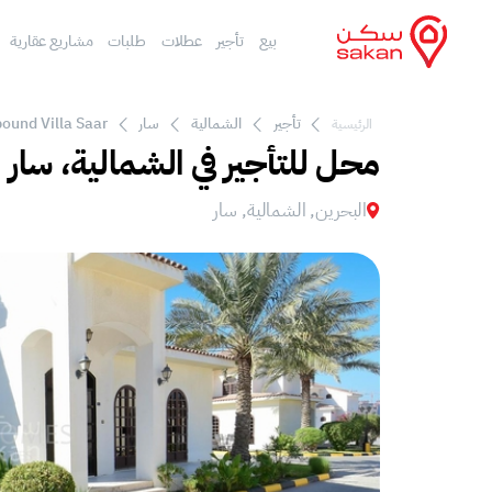
بيع
تأجير
عطلات
طلبات
مشاريع عقارية
تأجير
الشمالية
سار
ound Villa Saar
الرئيسية
محل للتأجير في الشمالية، سار
البحرين, الشمالية, سار