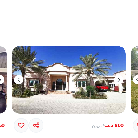
800 د.ب
750 
/
شهري