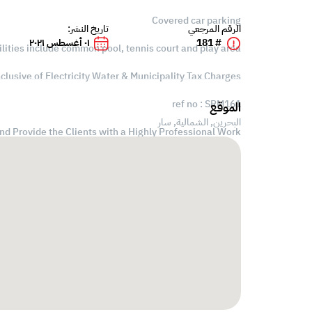
Covered car parking
الرقم المرجعي
تاريخ النشر:
# 181
٠١ أغسطس ٢٠٢١
ities include common pool, tennis court and play area...
clusive of Electricity Water & Municipality Tax Charges
ref no : SRM161
الموقع
البحرين, الشمالية,
سار
nd Provide the Clients with a Highly Professional Work.
perties all over in Bahrain which suits the budgets and
e, executives, company staffs, navy personnel, families
Viewings only through prior appointments
call us or send us a message