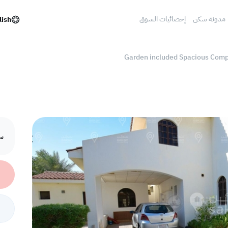
مدونة سكن
إحصائيات السوق
lish
Garden included Spacious Comp
سع