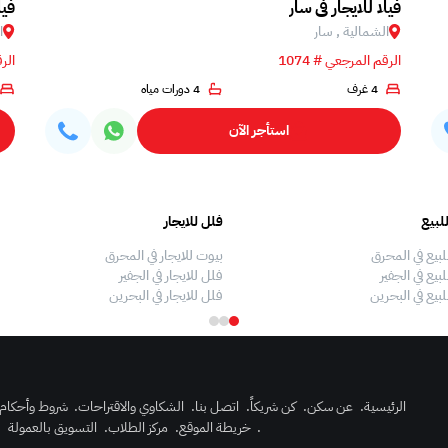
فيلا للايجار في سار
فيل
الشمالية , سار
ا
الرقم المرجعي # 1074
الرق
4 غرف
4 دورات مياه
استأجر الآن
لبيع
فلل للايجار
لبيع في المحرق
بيوت للايجار في المحرق
بيع في الجفير
فلل للايجار في الجفير
لبيع في البحرين
فلل للايجار في البحرين
الرئيسية
.
عن سكن
.
كن شريكاً
.
اتصل بنا
.
الشكاوي والاقتراحات
.
شروط وأحكام
.
خريطة الموقع
.
مركز الطلاب
.
التسويق بالعمولة