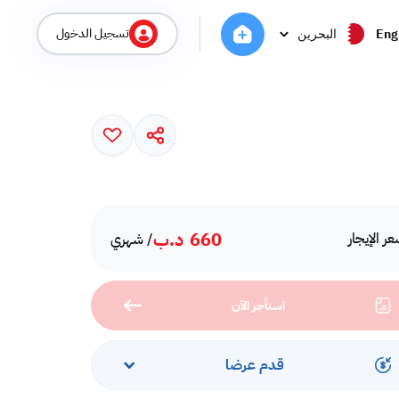
تسجيل الدخول
Eng
البحرين
660
د.ب
ر الإيجار
/ شهري
استأجر الآن
قدم عرضا