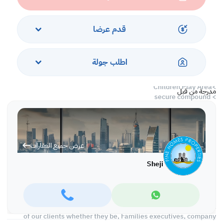
baths
> spacious interiors
> large closed kitchen with all major utilities, equipment and
قدم عرضا
upgrades
> seperate dining area
اطلب جولة
#Common Facilities
>Large Communal pool
>Children Play Area
مدرجة من قبل
> secure compound
Rent: 650 Exclusive Of Electrcity Water and Municipal Tax Charges
Ref No: SRM97
عرض جميع العقارات
We Deal only on Yearly Basis Contracts And Provide the Clients
Sheji
with a Highly Professional Work
We have a good collection of residential and commercial
properties all over in Bahrain which suits the budgets and interest
of our clients whether they be, Families executives, company