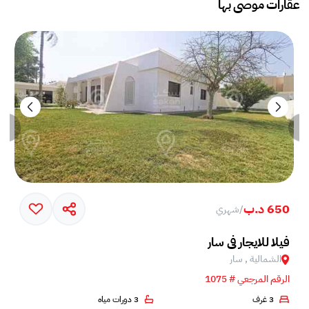
عقارات موصى بها
650 د.ب
/
شهري
فيلا للايجار في سار
الشمالية , سار
الرقم المرجعي # 1075
3 غرف
3 دورات مياه