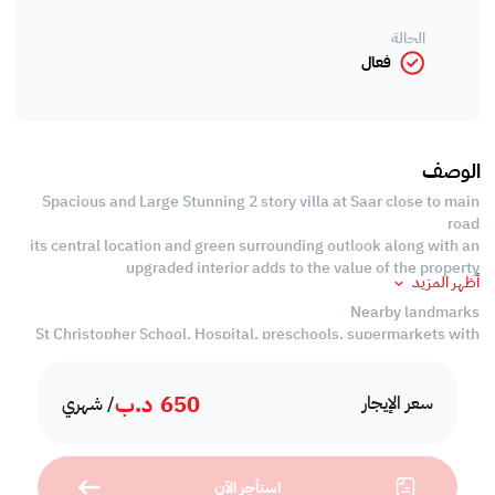
الحالة
فعال
الوصف
Spacious and Large Stunning 2 story villa at Saar close to main
road
its central location and green surrounding outlook along with an
upgraded interior adds to the value of the property
أظهر المزيد
Nearby landmarks
St Christopher School, Hospital, preschools, supermarkets with
few minutes distance to Saudi causeway, British school, rugby
club and more.
650
د.ب
سعر الإيجار
/ شهري
# Villa Details #
> Large Garden area surrounding villa frontyard
> Large Well Lit Hall Area with bright interiors
استأجر الآن
> Spacious 4 bedrooms with 2 ensuite and other sharing common