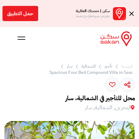
سكن | منصتك العقارية
حمل التطبيق
اطلع على جميع العقارات في تطبيقنا
تأجير
الشمالية
سار
الرئيسية
 بالعمولة
Spacious Four Bed Compound Villa in Saar
Engl
بحرين
محل للتأجير في الشمالية، سار
البحرين, الشمالية, سار