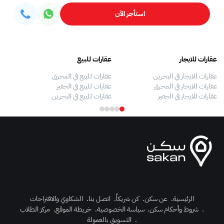
استأجر الآن
عقارات للايجار
عقارات للبيع
فلل
عقارات للايجار في البحرين
عقارات للبيع في المحرق
بيو
عقارات للايجار في المحرق
عقارات للبيع في الجفير
فلل
عقارات للايجار في الجفير
عقارات للبيع في البحرين
فلل
الرئيسية
.
عن سكن
.
كن شريكاً
.
اتصل بنا
.
الشكاوي والاقتراحات
.
شروط وأحكام سكن
.
سياسة الخصوصية
.
خريطة الموقع
.
مركز الطلاب
رك الآن
.
التسويق بالعمولة