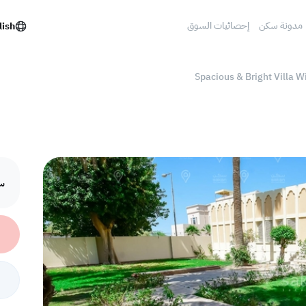
مدونة سكن
إحصائيات السوق
lish
Spacious & Bright Villa W
سع