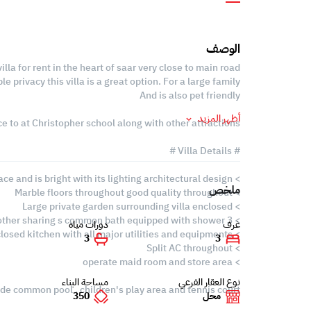
الوصف
la for rent in the heart of saar very close to main road
 privacy this villa is a great option. For a large family
And is also pet friendly
أظهر المزيد
e to at Christopher school along with other attractions
# Villa Details #
> large hall area with ample space and is bright with its lighting architectural design.
ملخص
> Marble floors throughout good quality throughout
> Large private garden surrounding villa enclosed
> 3 bedrooms with master ensuite and other sharing s common bath equipped with shower.
غرف
دورات مياه
> newly reworked Fully fitted closed kitchen with all major utilities and equipments
3
3
> Split AC throughout
> operate maid room and store area
نوع العقار الفرعي
مساحة البناء
de common pool , children's play area and tennis court
محل
350