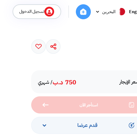
تسجيل الدخول
Eng
البحرين
750
د.ب
ر الإيجار
/ شهري
استأجر الآن
قدم عرضا