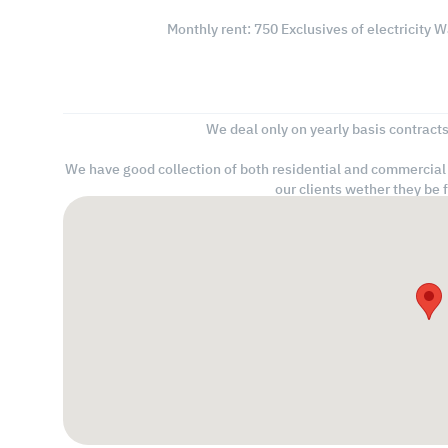
Monthly rent: 750 Exclusives of electricity 
We deal only on yearly basis contracts
We have good collection of both residential and commercial p
our clients wether they be 