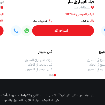
فيلا للايجار في سار
فيل
الشمالية , سار
ا
الرقم المرجعي # 1074
الرق
4 غرف
4 دورات مياه
استأجر الآن
لبيع
فلل للايجار
لبيع في المحرق
بيوت للايجار في المحرق
بيع في الجفير
فلل للايجار في الجفير
لبيع في البحرين
فلل للايجار في البحرين
الرئيسية
.
عن سكن
.
كن شريكاً
.
اتصل بنا
.
الشكاوي والاقتراحات
.
شروط وأحكام
.
خريطة الموقع
.
مركز الطلاب
.
التسويق بالعمولة