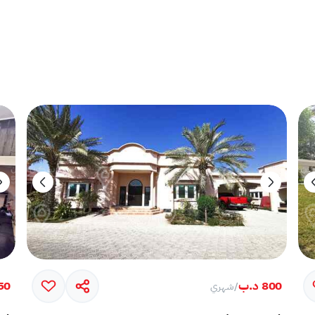
800 د.ب
750 
/
شهري