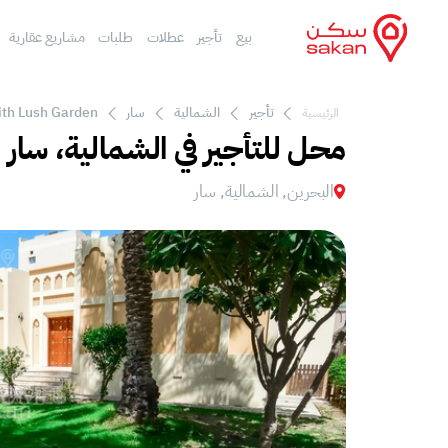
بيع
تأجير
عطلات
طلبات
مشاريع عقارية
تأجير
الشمالية
سار
ith Lush Garden
الرئيسية
محل للتأجير في الشمالية، سار
البحرين, الشمالية, سار