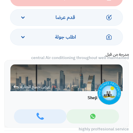
and separate wardrobes area along with a larger en-suite
equipped with bath and shower.
قدم عرضا
The adjacent room is en-suite and other 2 shares 1 common toilet
private garden area (pet-friendly)
اطلب جولة
fully fitted closed kitchen with all major utilities and upgrades
separate dining area with lots of space.
مدرجة من قبل
central Air conditioning throughout well maintained
well kept and ready to move in the state
Facilities include communal pool , tennis court and childrens play
area
عرض جميع العقارات
Monthly Rental
Sheji
800 BD/- exclusive of Electricity Water and Municipality Charges
REF NO: SRM 146
We deal only on yearly basis contracts and provides clients with a
highly proffesional service