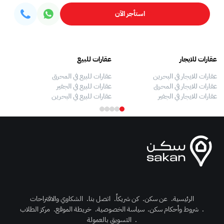
استأجر الآن
عقارات للايجار
عقارات للبيع
فلل
عقارات للايجار في البحرين
عقارات للبيع في المحرق
بيو
عقارات للايجار في المحرق
عقارات للبيع في الجفير
فلل
عقارات للايجار في الجفير
عقارات للبيع في البحرين
فلل
الرئيسية
.
عن سكن
.
كن شريكاً
.
اتصل بنا
.
الشكاوي والاقتراحات
.
شروط وأحكام سكن
.
سياسة الخصوصية
.
خريطة الموقع
.
مركز الطلاب
رك الآن
.
التسويق بالعمولة