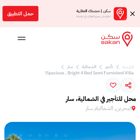
سكن | منصتك العقارية
حمل التطبيق
اطلع على جميع العقارات في تطبيقنا
تأجير
الشمالية
سار
الرئيسية
 بالعمولة
Spacious , Bright 4 Bed Semi Furnished Villa!
Engl
بحرين
محل للتأجير في الشمالية، سار
البحرين, الشمالية, سار