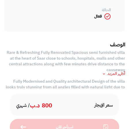
الحالة
فعال
الوصف
Rare & Refreshing Fully Renovated Spacious semi furnished villa
at the heart of Saar close to schools, hospitals, malls and other
central attractions along with few minutes drive distance to the
causeway
أظهر المزيد
Fully Modernised and Quality architectural Design of the villa
looks truly stunning from all angles filled with natural light due to
its floor to ceiling windows and 2 sided spread large
living/hall area adding to the spaciousness and attractiveness
800
د.ب
سعر الإيجار
/ شهري
comprised of generous sized 4 bedrooms with 2 en-suites, all
bedrooms are equipped with built-in closet spaces
استأجر الآن
master bedrooms are truly stunning with its large ceiling design