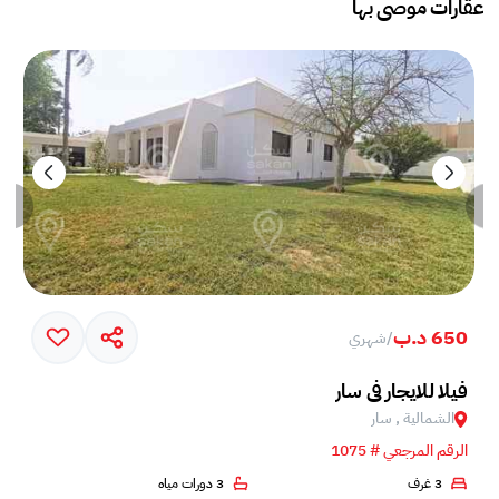
عقارات موصى بها
650 د.ب
/
شهري
فيلا للايجار في سار
الشمالية , سار
الرقم المرجعي # 1075
3 غرف
3 دورات مياه